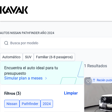
Busca por marca
AUTOS NISSAN PATHFINDER AÑO 2024
Busca por modelo
Busca por versión
Automático
SUV
Familiar (6-8 pasajeros)
Busca por año
1 Resultados
Encuentra el auto ideal para tu
presupuesto
Busca por marca
Simular plan a meses
Recién pub
Busca por modelo
Filtros (3)
Limpiar
Busca por versión
Nissan
Pathfinder
2024
Busca por año