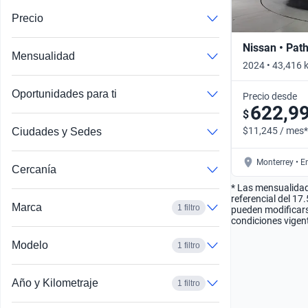
Precio
Nissan • Pat
Mensualidad
2024 • 43,416 
Automático
Oportunidades para ti
Precio desde
622,9
$
$11,245 / mes*
Ciudades y Sedes
Monterrey • E
Cercanía
* Las mensualidad
referencial del 17
Marca
1 filtro
pueden modificarse
condiciones vigent
Modelo
1 filtro
Año y Kilometraje
1 filtro