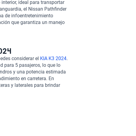
nterior, ideal para transportar
anguardia, el Nissan Pathfinder
ma de infoentretenimiento
ación que garantiza un manejo
ad, este auto es una excelente
 En Kavak, nos enorgullece ser
ientes. Todos los autos que
eleccionados e inspeccionados
2024
a opción de compra por
uedes considerar el
KIA K3 2024
.
 próximo auto. Confía en Kavak
para 5 pasajeros, lo que lo
s y presupuesto, con la
lindros y una potencia estimada
idad respaldado por nuestro
ndimiento en carretera. En
e autos inspeccionados y
eras y laterales para brindar
Kavak.
s el Hyundai Tucson 2024. Al
n capacidad para 5 pasajeros y
na potencia estimada entre 121
endimiento y eficiencia. Además,
elanteras y laterales para
on un enfoque más premium, el
egante y deportivo, el X3