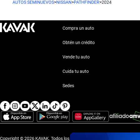
AUTOS SEMINUEVOS
>
NISSAN
>
PATHFINDER
>
2024
Compra un auto
Obtén un crédito
Vende tu auto
Cuida tu auto
Sedes
Copyright © 2026 KAVAK.
Todos los derechos reservados.
·
Aviso de P