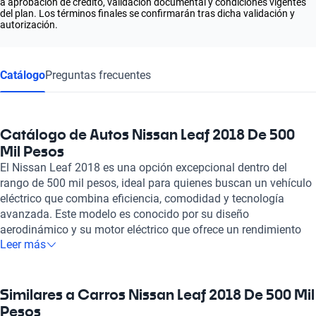
a aprobación de crédito, validación documental y condiciones vigentes
del plan. Los términos finales se confirmarán tras dicha validación y
autorización.
Catálogo
Preguntas frecuentes
Catálogo de Autos Nissan Leaf 2018 De 500
Mil Pesos
El Nissan Leaf 2018 es una opción excepcional dentro del
rango de 500 mil pesos, ideal para quienes buscan un vehículo
eléctrico que combina eficiencia, comodidad y tecnología
avanzada. Este modelo es conocido por su diseño
aerodinámico y su motor eléctrico que ofrece un rendimiento
Leer más
sobresaliente, permitiendo viajar largas distancias con un bajo
costo de energía. La experiencia de conducción es silenciosa y
suave, lo que lo convierte en un aliado perfecto para el tráfico
urbano. En Kavak, cada vehículo que ofrecemos, incluido el
Similares a Carros Nissan Leaf 2018 De 500 Mil
Nissan Leaf 2018, es sometido a una inspección rigurosa en
Pesos