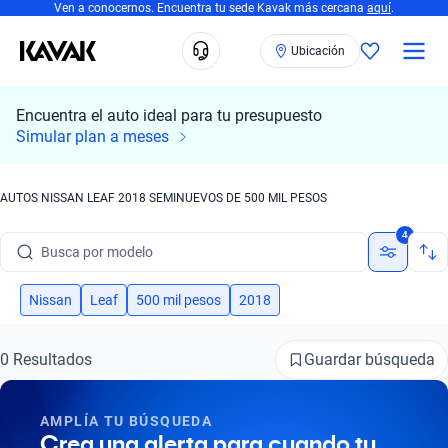
Ven a conocernos. Encuentra tu sede Kavak más cercana
aquí
.
Ubicación
Encuentra el auto ideal para tu presupuesto
Simular plan a meses
AUTOS NISSAN LEAF 2018 SEMINUEVOS DE 500 MIL PESOS
Busca por marca
4
Busca por modelo
Busca por versión
Nissan
Leaf
500 mil pesos
2018
Busca por año
Guardar búsqueda
0 Resultados
Busca por marca
AMPLÍA TU BÚSQUEDA
Busca por modelo
Crea una alerta para cuando tu