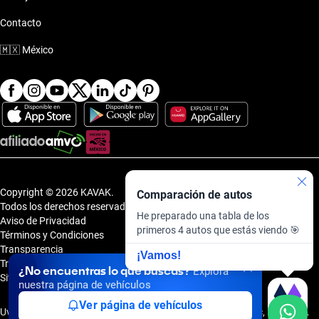
Contacto
🇲🇽
México
Copyright © 2026 KAVAK.
Comparación de autos
Todos los derechos reservados.
He preparado una tabla de los
Aviso de Privacidad
primeros 4 autos que estás viendo 🎯
Términos y Condiciones
Transparencia
¡Vamos!
Transparencia Financiera
¿No encuentras lo que buscas?
Explora
Sitemap
nuestra página de vehículos
Ver página de vehículos
Uvi Tech, S.A.P.I. de C.V., Carretera Amomolulco - Capulhuac, No. 1 Col.