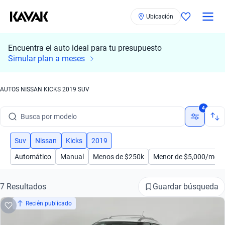
Ubicación
Encuentra el auto ideal para tu presupuesto
Simular plan a meses
Busca por marca
AUTOS NISSAN KICKS 2019 SUV
Busca por modelo
4
Busca por versión
Suv
Nissan
Kicks
2019
Busca por año
Automático
Manual
Menos de $250k
Menor de $5,000/mes
Busca por marca
Guardar búsqueda
7 Resultados
Busca por modelo
Recién publicado
Busca por versión