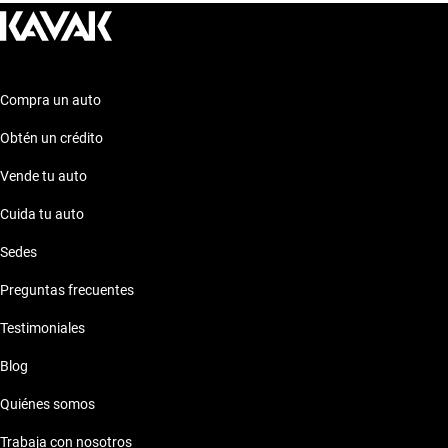
extendida, asegurando tu inversión a largo plazo. También
cuentas con soporte postventa para cualquier consulta, lo que
transforma la compra de tu Nissan Kicks en una experiencia
sencilla y sin preocupaciones.
Compra un auto
Obtén un crédito
Vende tu auto
Cuida tu auto
Sedes
Preguntas frecuentes
Testimoniales
Blog
Quiénes somos
Trabaja con nosotros