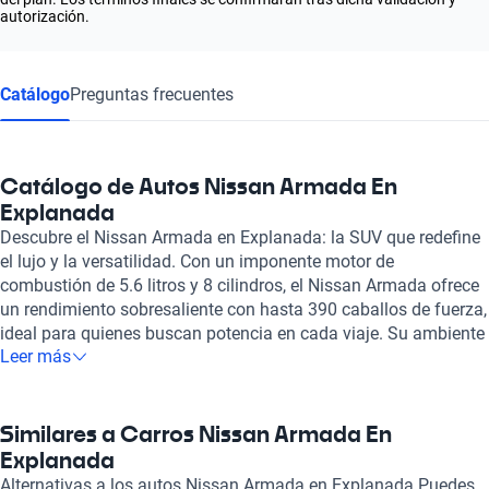
autorización.
Catálogo
Preguntas frecuentes
Catálogo de Autos Nissan Armada En
Explanada
Descubre el Nissan Armada en Explanada: la SUV que redefine
el lujo y la versatilidad. Con un imponente motor de
combustión de 5.6 litros y 8 cilindros, el Nissan Armada ofrece
un rendimiento sobresaliente con hasta 390 caballos de fuerza,
ideal para quienes buscan potencia en cada viaje. Su ambiente
Leer más
interior está diseñado con materiales de primera calidad,
incluyendo asientos de cuero que brindan un confort
excepcional para hasta 8 pasajeros, lo que la convierte en la
opción perfecta para familias o grupos de amigos. Además, la
Similares a Carros Nissan Armada En
combinación de tecnología y comodidad incluye un sistema de
Explanada
cámaras y sensores de estacionamiento que facilitan las
Alternativas a los autos Nissan Armada en Explanada Puedes