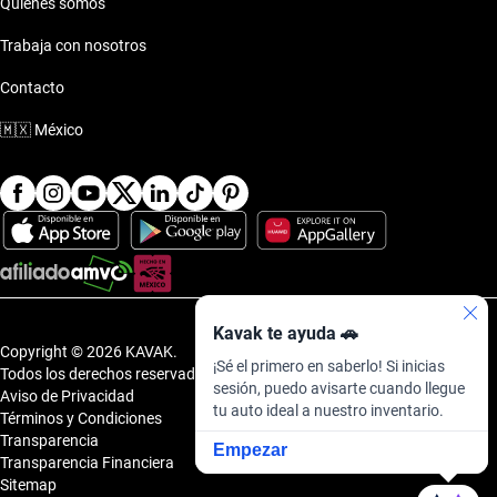
Quiénes somos
Trabaja con nosotros
Contacto
🇲🇽
México
Kavak te ayuda 🚗
Copyright © 2026 KAVAK.
¡Sé el primero en saberlo! Si inicias
Todos los derechos reservados.
sesión, puedo avisarte cuando llegue
Aviso de Privacidad
tu auto ideal a nuestro inventario.
Términos y Condiciones
Transparencia
Empezar
Transparencia Financiera
Sitemap