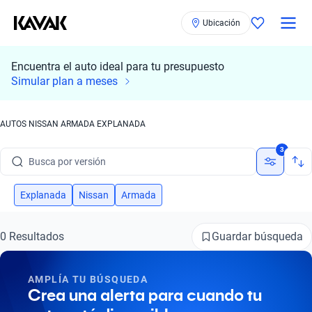
Ubicación
Encuentra el auto ideal para tu presupuesto
Simular plan a meses
Busca por marca
Busca por modelo
AUTOS NISSAN ARMADA EXPLANADA
Busca por versión
3
Busca por año
Explanada
Nissan
Armada
Busca por marca
Busca por modelo
Guardar búsqueda
0 Resultados
Busca por versión
AMPLÍA TU BÚSQUEDA
Crea una alerta para cuando tu
Busca por año