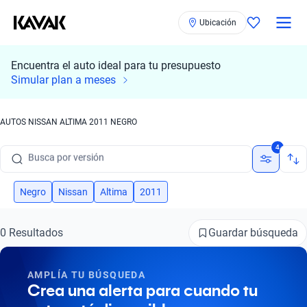
Ubicación
Encuentra el auto ideal para tu presupuesto
Busca por marca
Simular plan a meses
Busca por modelo
AUTOS NISSAN ALTIMA 2011 NEGRO
Busca por versión
4
Busca por año
Busca por marca
Negro
Nissan
Altima
2011
Busca por modelo
Guardar búsqueda
0 Resultados
Busca por versión
AMPLÍA TU BÚSQUEDA
Busca por año
Crea una alerta para cuando tu