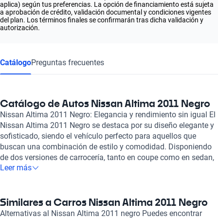
aplica) según tus preferencias. La opción de financiamiento está sujeta
a aprobación de crédito, validación documental y condiciones vigentes
del plan. Los términos finales se confirmarán tras dicha validación y
autorización.
Catálogo
Preguntas frecuentes
Catálogo de Autos Nissan Altima 2011 Negro
Nissan Altima 2011 Negro: Elegancia y rendimiento sin igual El
Nissan Altima 2011 Negro se destaca por su diseño elegante y
sofisticado, siendo el vehículo perfecto para aquellos que
buscan una combinación de estilo y comodidad. Disponiendo
de dos versiones de carrocería, tanto en coupe como en sedan,
Leer más
este modelo atrae miradas gracias a su acabado en un
impactante color negro, que no solo resalta su estética, sino
que también aporta un aire de distinción en cada viaje. Bajo el
capó, el Nissan Altima 2011 ofrece opciones de motorización
Similares a Carros Nissan Altima 2011 Negro
que varían entre 2.5 y 3.5 litros, garantizando un excelente
Alternativas al Nissan Altima 2011 negro Puedes encontrar