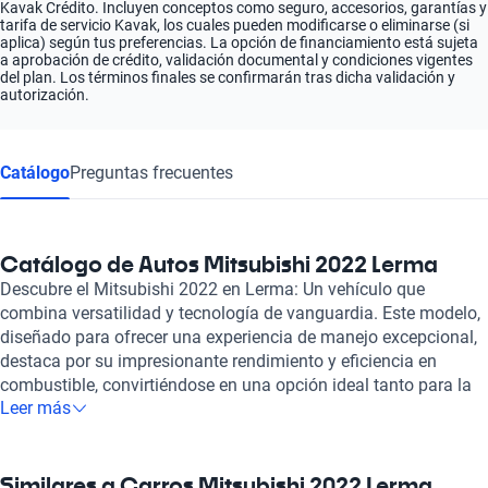
Kavak Crédito. Incluyen conceptos como seguro, accesorios, garantías y
tarifa de servicio Kavak, los cuales pueden modificarse o eliminarse (si
aplica) según tus preferencias. La opción de financiamiento está sujeta
a aprobación de crédito, validación documental y condiciones vigentes
del plan. Los términos finales se confirmarán tras dicha validación y
autorización.
Catálogo
Preguntas frecuentes
Catálogo de Autos Mitsubishi 2022 Lerma
Descubre el Mitsubishi 2022 en Lerma: Un vehículo que
combina versatilidad y tecnología de vanguardia. Este modelo,
diseñado para ofrecer una experiencia de manejo excepcional,
destaca por su impresionante rendimiento y eficiencia en
combustible, convirtiéndose en una opción ideal tanto para la
Leer más
ciudad como para aventuras fuera de ella. Su diseño
aerodinámico no solo añade un toque moderno, sino que
también mejora su eficiencia y estabilidad en carretera. El
Mitsubishi 2022 cuenta con características de seguridad
Similares a Carros Mitsubishi 2022 Lerma