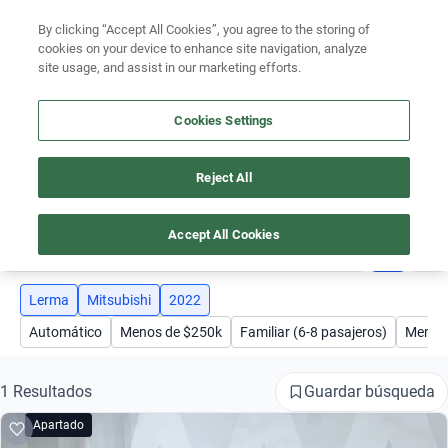
Ven a conocernos. Encuentra tu sede Kavak más cercana
aquí
.
By clicking “Accept All Cookies”, you agree to the storing of
Busca por modelo
cookies on your device to enhance site navigation, analyze
Ubicación
site usage, and assist in our marketing efforts.
Busca por versión
Encuentra el auto ideal para tu presupuesto
Busca por año
Cookies Settings
Simular plan a meses
Busca por marca
Reject All
AUTOS MITSUBISHI 2022 LERMA
Busca por modelo
Accept All Cookies
3
Busca por versión
Busca por año
Lerma
Mitsubishi
2022
Automático
Menos de $250k
Familiar (6-8 pasajeros)
Menor 
Guardar búsqueda
1 Resultados
Apartado