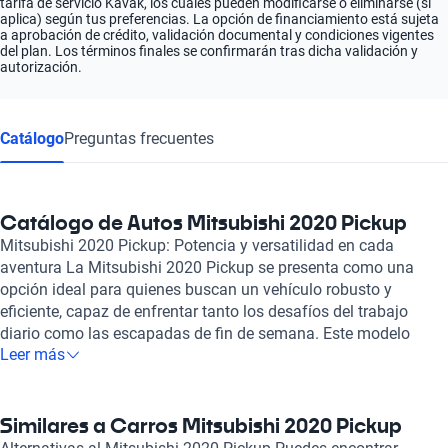
tarifa de servicio Kavak, los cuales pueden modificarse o eliminarse (si
aplica) según tus preferencias. La opción de financiamiento está sujeta
a aprobación de crédito, validación documental y condiciones vigentes
del plan. Los términos finales se confirmarán tras dicha validación y
autorización.
Catálogo
Preguntas frecuentes
Catálogo de Autos Mitsubishi 2020 Pickup
Mitsubishi 2020 Pickup: Potencia y versatilidad en cada
aventura La Mitsubishi 2020 Pickup se presenta como una
opción ideal para quienes buscan un vehículo robusto y
eficiente, capaz de enfrentar tanto los desafíos del trabajo
diario como las escapadas de fin de semana. Este modelo
Leer más
destaca por su impresionante capacidad de carga, lo que la
convierte en una opción atractiva para aquellos que requieren
funcionalidad sin sacrificar estilo. Su diseño exterior,
musculoso y atractivo, refleja su ingeniería de alta calidad,
Similares a Carros Mitsubishi 2020 Pickup
mientras que su interior ofrece espacio y confort, permitiendo a