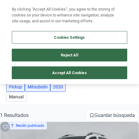
By clicking “Accept All Cookies”, you agree to the storing of
Ubicación
cookies on your device to enhance site navigation, analyze
site usage, and assist in our marketing efforts.
Encuentra el auto ideal para tu presupuesto
Simular plan a meses
Cookies Settings
Busca por marca
Reject All
AUTOS MITSUBISHI AÑO 2020 PICKUP
Busca por modelo
3
Busca por versión
Accept All Cookies
Busca por año
Pickup
Mitsubishi
2020
Manual
Busca por marca
Busca por modelo
Guardar búsqueda
1 Resultados
Recién publicado
Busca por versión