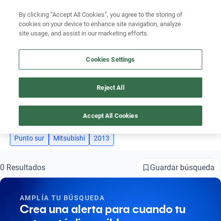
By clicking “Accept All Cookies”, you agree to the storing of
Ubicación
cookies on your device to enhance site navigation, analyze
site usage, and assist in our marketing efforts.
Encuentra el auto ideal para tu presupuesto
Busca por marca
Simular plan a meses
Cookies Settings
Busca por modelo
Reject All
AUTOS MITSUBISHI 2013 PUNTO SUR
Busca por versión
3
Busca por año
Accept All Cookies
Busca por marca
Punto sur
Mitsubishi
2013
Busca por modelo
Guardar búsqueda
0 Resultados
Busca por versión
AMPLÍA TU BÚSQUEDA
Busca por año
Crea una alerta para cuando tu