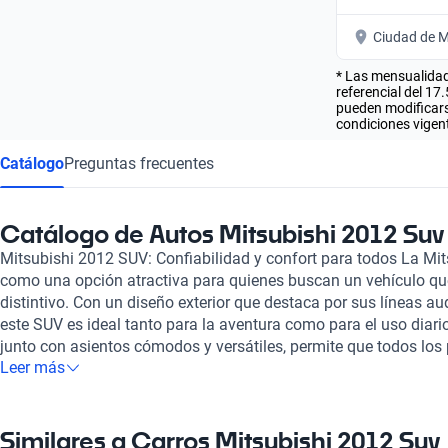
Ciudad de M
* Las mensualidad
referencial del 17
pueden modificarse
condiciones vigent
Catálogo
Preguntas frecuentes
Catálogo de Autos Mitsubishi 2012 Suv
Mitsubishi 2012 SUV: Confiabilidad y confort para todos La Mi
como una opción atractiva para quienes buscan un vehículo qu
distintivo. Con un diseño exterior que destaca por sus líneas au
este SUV es ideal tanto para la aventura como para el uso diario
junto con asientos cómodos y versátiles, permite que todos los 
Leer más
placentero, mientras que su capacidad de carga se adapta a la
Uno de los puntos fuertes de la Mitsubishi 2012 SUV es su efici
combustible, que la convierte en una elección económica para q
distancias. Además, cuenta con tecnologías de seguridad avan
Similares a Carros Mitsubishi 2012 Suv