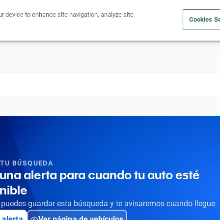
ur device to enhance site navigation, analyze site
Cookies Se
Obtén un crédito
Compra un auto
Vende tu auto
Cuid
 TU BÚSQUEDA
una alerta para cuando tu auto esté
nible
puedes guardar esta búsqueda y te avisaremos cuando llegue
 alerta
Ver página de vehículos