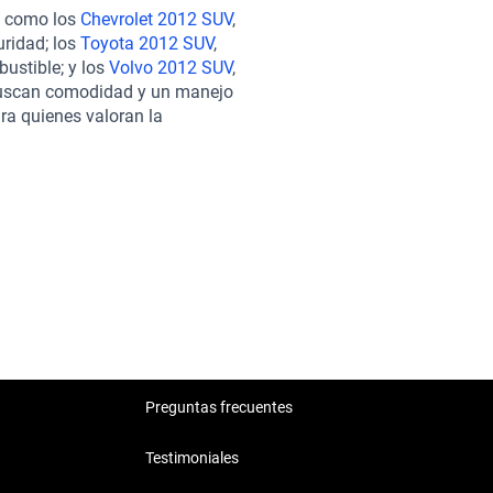
uatro ruedas disponible en
s como los
Chevrolet 2012 SUV
,
rticularmente en terrenos
uridad; los
Toyota 2012 SUV
,
en Kavak, puedes confiar en que
ustible; y los
Volvo 2012 SUV
,
n más de 240 puntos,
 buscan comodidad y un manejo
recemos opciones de
ra quienes valoran la
ecesidades. La experiencia de
a buena relación entre precio y
mos con soporte postventa para
a decisión informada que se
tratar una garantía extendida, lo
tsubishi 2012 SUV en Kavak
Preguntas frecuentes
Testimoniales