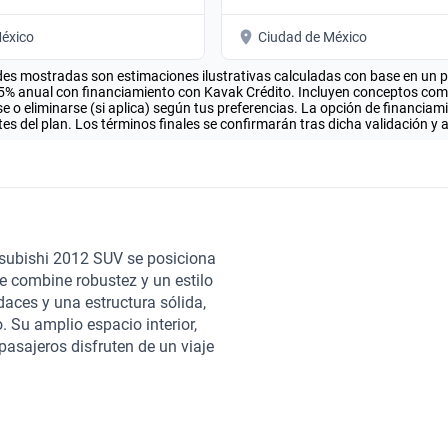
éxico
Ciudad de México
es mostradas son estimaciones ilustrativas calculadas con base en un pla
.5% anual con financiamiento con Kavak Crédito. Incluyen conceptos como 
 o eliminarse (si aplica) según tus preferencias. La opción de financiam
es del plan. Los términos finales se confirmarán tras dicha validación y 
tsubishi 2012 SUV se posiciona
e combine robustez y un estilo
daces y una estructura sólida,
. Su amplio espacio interior,
pasajeros disfruten de un viaje
s necesidades de cada aventura.
ente rendimiento de
uienes recorren largas
zadas que garantizan la