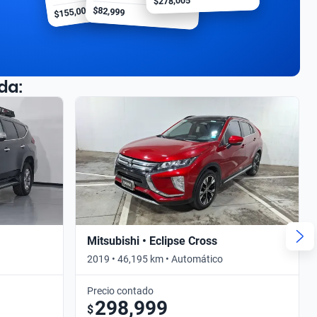
$278,005
$155,000
$82,999
da:
Mitsubishi • Eclipse Cross
2019 • 46,195 km • Automático
Precio contado
298,999
$