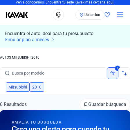
Ven a conocernos. Encuentra tu sede Kavak más cercana
aquí
.
Ubicación
Encuentra el auto ideal para tu presupuesto
Simular plan a meses
AUTOS MITSUBISHI 2010
Busca por marca
2
Busca por modelo
Busca por versión
Mitsubishi
2010
Busca por año
Guardar búsqueda
0 Resultados
Busca por marca
AMPLÍA TU BÚSQUEDA
Busca por modelo
Crea una alerta para cuando tu