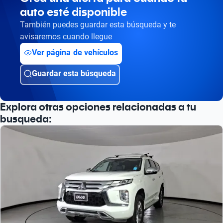
auto esté disponible
Busca por versión
También puedes guardar esta búsqueda y te
Busca por año
avisaremos cuando llegue
Ver página de vehículos
Guardar esta búsqueda
Explora otras opciones relacionadas a tu
busqueda: