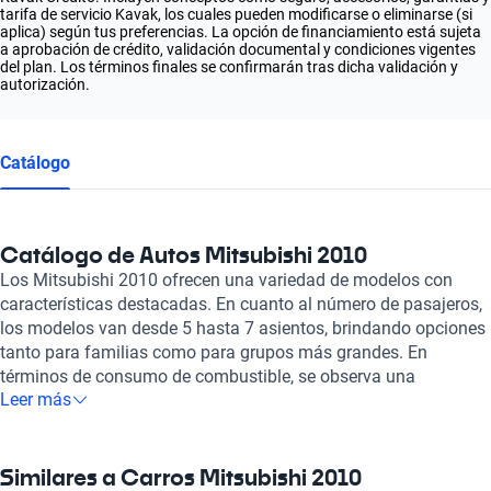
tarifa de servicio Kavak, los cuales pueden modificarse o eliminarse (si
aplica) según tus preferencias. La opción de financiamiento está sujeta
a aprobación de crédito, validación documental y condiciones vigentes
del plan. Los términos finales se confirmarán tras dicha validación y
autorización.
Catálogo
Catálogo de Autos Mitsubishi 2010
Los Mitsubishi 2010 ofrecen una variedad de modelos con
características destacadas. En cuanto al número de pasajeros,
los modelos van desde 5 hasta 7 asientos, brindando opciones
tanto para familias como para grupos más grandes. En
términos de consumo de combustible, se observa una
Leer más
eficiencia que oscila entre los 6.1 y 12.3 litros por cada 100
kilómetros, lo que refleja un equilibrio entre rendimiento y
economía. En lo que respecta a la transmisión, todos los
modelos cuentan con transmisión automática, lo que
Similares a Carros Mitsubishi 2010