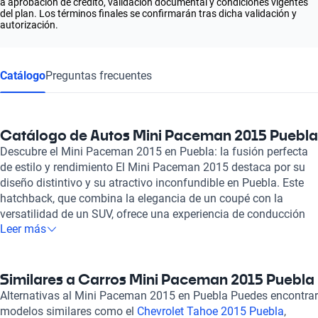
a aprobación de crédito, validación documental y condiciones vigentes
del plan. Los términos finales se confirmarán tras dicha validación y
autorización.
Catálogo
Preguntas frecuentes
Catálogo de Autos Mini Paceman 2015 Puebla
Descubre el Mini Paceman 2015 en Puebla: la fusión perfecta
de estilo y rendimiento El Mini Paceman 2015 destaca por su
diseño distintivo y su atractivo inconfundible en Puebla. Este
hatchback, que combina la elegancia de un coupé con la
versatilidad de un SUV, ofrece una experiencia de conducción
Leer más
emocionante y cómoda. Su motor de 1.6 litros, con opciones
que llegan a generar hasta 215 caballos de fuerza, proporciona
un rendimiento ágil y dinámico, capaz de acelerar de 0 a 100
km/h en solo 6.9 segundos. Este modelo cuenta con una
Similares a Carros Mini Paceman 2015 Puebla
velocidad máxima que puede alcanzar los 226 km/h, ideal para
Alternativas al Mini Paceman 2015 en Puebla Puedes encontrar
quienes disfrutan de la adrenalina en las carreteras. Además,
modelos similares como el
Chevrolet Tahoe 2015 Puebla
,