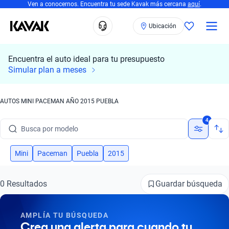
Ven a conocernos. Encuentra tu sede Kavak más cercana
aquí
.
Ubicación
Encuentra el auto ideal para tu presupuesto
Simular plan a meses
Busca por marca
AUTOS MINI PACEMAN AÑO 2015 PUEBLA
Busca por modelo
4
Busca por versión
Mini
Paceman
Puebla
2015
Busca por año
Busca por marca
Guardar búsqueda
0 Resultados
Busca por modelo
AMPLÍA TU BÚSQUEDA
Crea una alerta para cuando tu
Busca por versión