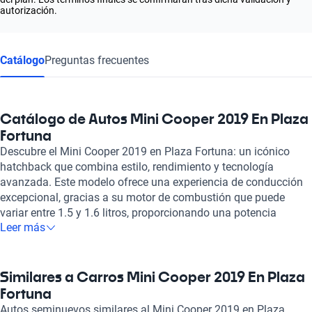
autorización.
Catálogo
Preguntas frecuentes
Catálogo de Autos Mini Cooper 2019 En Plaza
Fortuna
Descubre el Mini Cooper 2019 en Plaza Fortuna: un icónico
hatchback que combina estilo, rendimiento y tecnología
avanzada. Este modelo ofrece una experiencia de conducción
excepcional, gracias a su motor de combustión que puede
variar entre 1.5 y 1.6 litros, proporcionando una potencia
Leer más
máxima de hasta 134 caballos de fuerza. Su aceleración de 0 a
100 km/h en tan solo 7.9 segundos y una velocidad máxima
que alcanza los 210 km/h lo convierten en un vehículo ágil y
divertido para recorrer la ciudad y más allá. El diseño interior
Similares a Carros Mini Cooper 2019 En Plaza
del Mini Cooper 2019 no solo es atractivo, sino que también
Fortuna
resulta práctico. Con capacidad para hasta cinco pasajeros, los
Autos seminuevos similares al Mini Cooper 2019 en Plaza