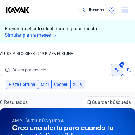
Ubicación
Encuentra el auto ideal para tu presupuesto
Simular plan a meses
AUTOS MINI COOPER 2019 PLAZA FORTUNA
Busca por marca
4
Busca por modelo
Busca por versión
Plaza Fortuna
Mini
Cooper
2019
Busca por año
Guardar búsqueda
0 Resultados
Busca por marca
AMPLÍA TU BÚSQUEDA
Busca por modelo
Crea una alerta para cuando tu