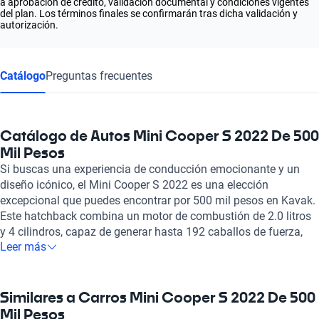
a aprobación de crédito, validación documental y condiciones vigentes
del plan. Los términos finales se confirmarán tras dicha validación y
autorización.
Catálogo
Preguntas frecuentes
Catálogo de Autos Mini Cooper S 2022 De 500
Mil Pesos
Si buscas una experiencia de conducción emocionante y un
diseño icónico, el Mini Cooper S 2022 es una elección
excepcional que puedes encontrar por 500 mil pesos en Kavak.
Este hatchback combina un motor de combustión de 2.0 litros
y 4 cilindros, capaz de generar hasta 192 caballos de fuerza,
Leer más
ofreciendo una aceleración de 0 a 100 km/h en tan solo 6.7 a
7.1 segundos. Su velocidad máxima de 230 a 235 km/h es
ideal para quienes valoran el rendimiento y la agilidad al
conducir. El Mini Cooper S no solo destaca en performance,
Similares a Carros Mini Cooper S 2022 De 500
sino que también es eficiente en el consumo de combustible,
Mil Pesos