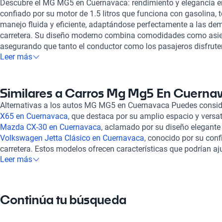
Descubre el MG MG5 en Cuernavaca: rendimiento y elegancia en
confiado por su motor de 1.5 litros que funciona con gasolina, 
manejo fluida y eficiente, adaptándose perfectamente a las dem
carretera. Su diseño moderno combina comodidades como asien
asegurando que tanto el conductor como los pasajeros disfrute
Leer más
experiencia de compra de un MG MG5 en Kavak es completamente
explorar todas las opciones desde la comodidad de tu hogar. 
ofrecer opciones de financiamiento flexible, lo que facilita la a
sin complicaciones. Y no olvides el soporte postventa: con la ga
Similares a Carros Mg Mg5 En Cuerna
tendrás tranquilidad al adquirir tu auto. Dentro de la sobresal
Alternativas a los autos MG MG5 en Cuernavaca Puedes consi
también te recomendamos echar un vistazo al
MG ZS en Cuern
X65 en Cuernavaca
, que destaca por su amplio espacio y versati
para la familia, y al
MG EHS en Cuernavaca
, que destaca por su
Mazda CX-30 en Cuernavaca
, aclamado por su diseño elegante 
elegante. En Kavak, te brindamos la oportunidad de encontrar 
Volkswagen Jetta Clásico en Cuernavaca
, conocido por su con
condiciones óptimas, asegurando que tu inversión esté protegid
carretera. Estos modelos ofrecen características que podrían aj
compra sea eficiente y satisfactoria. ¡Visítanos y descubre la
Leer más
brindando una excelente combinación de estilo, confort y eficie
más en Cuernavaca!
Continúa tu búsqueda