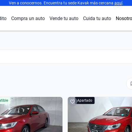
Ven a conocernos. Encuentra tu sede Kavak más cercana
aquí
.
dito
Compra un auto
Vende tu auto
Cuida tu auto
Nosotr
tible
Apartado