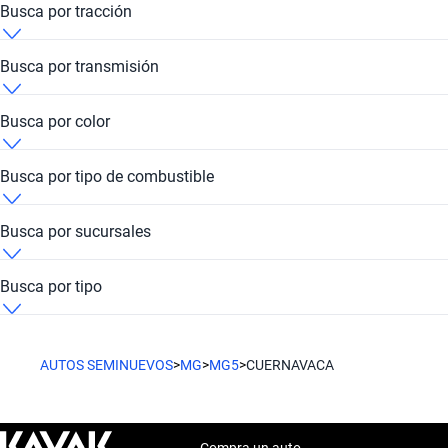
Busca por tracción
Mg MG5 Cuernavaca 4x2
Busca por transmisión
Mg MG5 Cuernavaca Automático
Busca por color
Mg MG5 Cuernavaca Blanco
Busca por tipo de combustible
Mg MG5 Cuernavaca Rojo
Mg MG5 Cuernavaca Gasolina
Busca por sucursales
Mg MG5 Cuernavaca Kavak Forum Cuernavaca
Busca por tipo
Mg MG5 Cuernavaca Sedan
AUTOS SEMINUEVOS
>
MG
>
MG5
>
CUERNAVACA