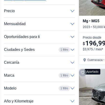
Busca por año
Precio
Mg • MG5
Mensualidad
2023 • 53,000 
Oportunidades para ti
Precio desde
196,9
$
$3,975 / mes*
Ciudades y Sedes
1 filtro
Cuernavaca • 
Cercanía
Apartado
Marca
1 filtro
Modelo
1 filtro
Año y Kilometraje