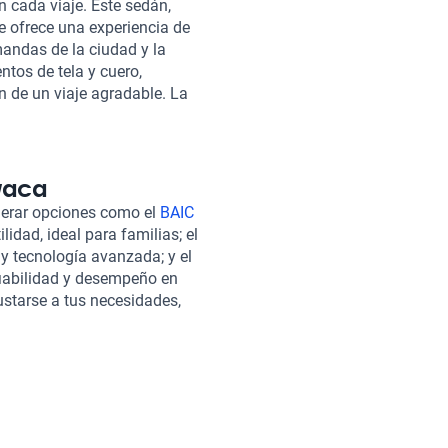
 cada viaje. Este sedán,
te ofrece una experiencia de
andas de la ciudad y la
tos de tela y cuero,
n de un viaje agradable. La
 en línea, lo que te permite
Además, Kavak se preocupa por
dquisición de tu nuevo vehículo
rantía directa en agencias,
vaca
iente gama de vehículos de MG,
derar opciones como el
BAIC
avaca
, un SUV versátil ideal
lidad, ideal para familias; el
 tecnología híbrida y diseño
y tecnología avanzada; y el
los mejores autos MG en
fiabilidad y desempeño en
a y que tu experiencia de
ustarse a tus necesidades,
 calidad del MG MG5 y mucho
ncia.