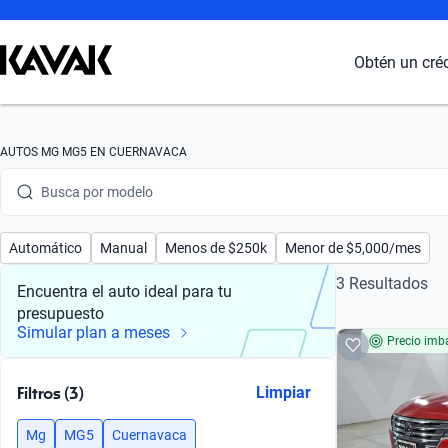
Obtén un cré
Busca por marca
AUTOS MG MG5 EN CUERNAVACA
Busca por modelo
Busca por versión
Automático
Manual
Menos de $250k
Menor de $5,000/mes
Busca por año
3 Resultados
Encuentra el auto ideal para tu
presupuesto
Busca por marca
Simular plan a meses
Precio imba
Busca por modelo
Filtros (3)
Limpiar
Busca por versión
Mg
MG5
Cuernavaca