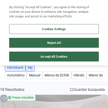
By clicking “Accept All Cookies”, you agree to the storing of
Ubicación
cookies on your device to enhance site navigation, analyze
site usage, and assist in our marketing efforts.
Encuentra el auto ideal para tu presupuesto
Busca por marca
Simular plan a meses
Cookies Settings
Busca por modelo
Reject All
AUTOS MG HATCHBACK
Busca por versión
2
Busca por año
Accept All Cookies
Busca por marca
Hatchback
Mg
Automático
Manual
Menos de $250k
Híbrido
Menor de $5
Busca por modelo
Busca por versión
Guardar búsqueda
18 Resultados
Precio imbatible
Busca por año