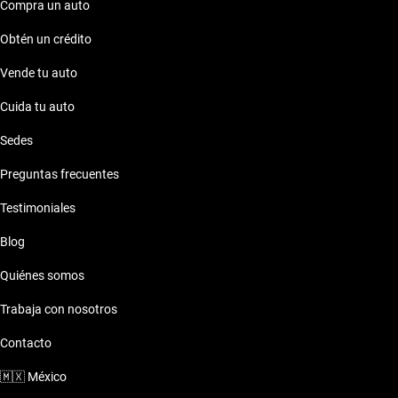
Compra un auto
Mg Hatchback Gris
Obtén un crédito
Vende tu auto
Mg Hatchback Negro
Cuida tu auto
Mg Hatchback Otro
Sedes
Mg Hatchback Plateado
Preguntas frecuentes
Testimoniales
Mg Hatchback Red
Blog
Mg Hatchback Rojo
Quiénes somos
Trabaja con nosotros
Mg Hatchback Silver
Contacto
Mg Hatchback Verde
🇲🇽
México