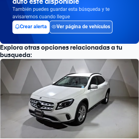
auto esté disponible
Busca por versión
También puedes guardar esta búsqueda y te
Busca por año
avisaremos cuando llegue
Crear alerta
Ver página de vehículos
Explora otras opciones relacionadas a tu
busqueda: