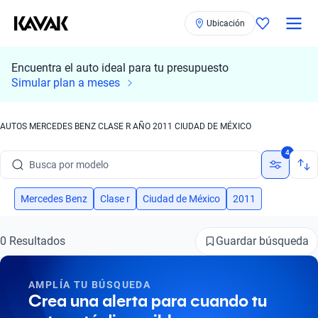
Ubicación
Encuentra el auto ideal para tu presupuesto
Simular plan a meses
AUTOS MERCEDES BENZ CLASE R AÑO 2011 CIUDAD DE MÉXICO
Busca por marca
4
Busca por modelo
Busca por versión
Mercedes Benz
Clase r
Ciudad de México
2011
Busca por año
Guardar búsqueda
0 Resultados
Busca por marca
AMPLÍA TU BÚSQUEDA
Busca por modelo
Crea una alerta para cuando tu