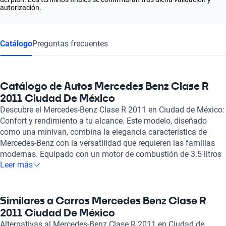
autorización.
Catálogo
Preguntas frecuentes
Catálogo de Autos Mercedes Benz Clase R
2011 Ciudad De México
Descubre el Mercedes-Benz Clase R 2011 en Ciudad de México:
Confort y rendimiento a tu alcance. Este modelo, diseñado
como una minivan, combina la elegancia característica de
Mercedes-Benz con la versatilidad que requieren las familias
modernas. Equipado con un motor de combustión de 3.5 litros
Leer más
y seis cilindros, el Clase R ofrece una potencia máxima de 268
caballos de fuerza, lo que garantiza una experiencia de
conducción emocionante y segura, alcanzando los 100 km/h
en tan solo 8.4 segundos y una velocidad máxima de 230
Similares a Carros Mercedes Benz Clase R
km/h. La comodidad es fundamental en este vehículo, que
2011 Ciudad De México
cuenta con capacidad para seis pasajeros y asientos de cuero
Alternativas al Mercedes-Benz Clase R 2011 en Ciudad de