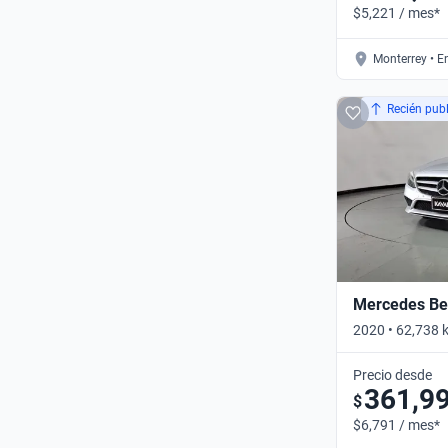
$5,221 / mes*
Monterrey • E
Recién pub
Mercedes Ben
2020 • 62,738 
AUTO • Automá
Precio desde
361,9
$
$6,791 / mes*