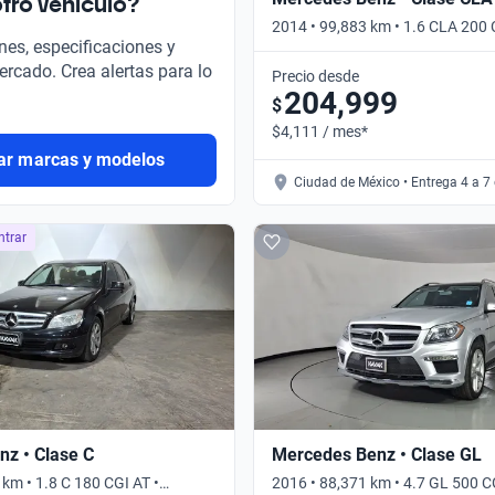
tro vehículo?
2014 • 99,883 km • 1.6 CLA 200
nes, especificaciones y
• Automático
ercado. Crea alertas para lo
Precio desde
204,999
$
$4,111 / mes*
ar marcas y modelos
Ciudad de México • Entrega 4 a 7
ntrar
z • Clase C
Mercedes Benz • Clase GL
km • 1.8 C 180 CGI AT •
2016 • 88,371 km • 4.7 GL 500 