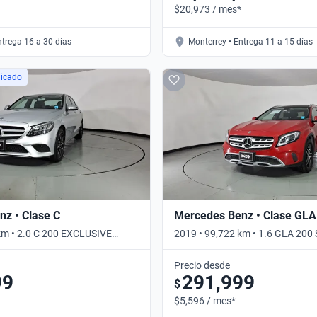
$20,973 / mes*
ntrega 16 a 30 días
Monterrey • Entrega 11 a 15 días
licado
z • Clase C
Mercedes Benz • Clase GLA
km • 2.0 C 200 EXCLUSIVE
2019 • 99,722 km • 1.6 GLA 200
tico
Automático
Precio desde
99
291,999
$
$5,596 / mes*