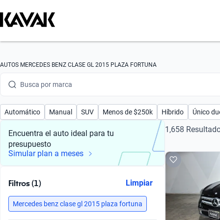
Busca por marca
AUTOS MERCEDES BENZ CLASE GL 2015 PLAZA FORTUNA
Busca por modelo
Busca por versión
Automático
Manual
SUV
Menos de $250k
Híbrido
Único du
Busca por año
1,658 Resultad
Encuentra el auto ideal para tu
presupuesto
Busca por marca
Simular plan a meses
Busca por modelo
Filtros (1)
Limpiar
Busca por versión
Mercedes benz clase gl 2015 plaza fortuna
Busca por año