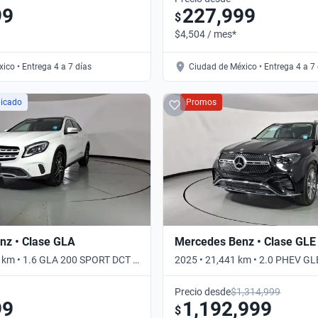
99
227,999
$
$4,504 / mes*
ico • Entrega 4 a 7 días
Ciudad de México • Entrega 4 a 7
licado
Promos
nz • Clase GLA
Mercedes Benz • Clase GLE
 km • 1.6 GLA 200 SPORT DCT •
2025 • 21,441 km • 2.0 PHEV G
4MATIC • Automático
Precio desde
$1,314,999
99
1,192,999
$