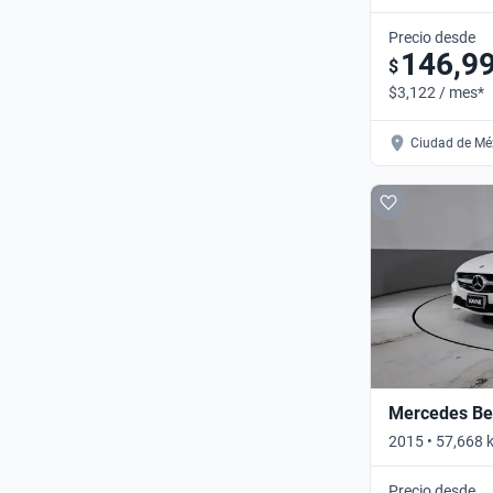
Automático
Precio desde
146,9
$
$3,122 / mes*
Ciudad de Méx
Mercedes Be
2015 • 57,668 
Automático
Precio desde