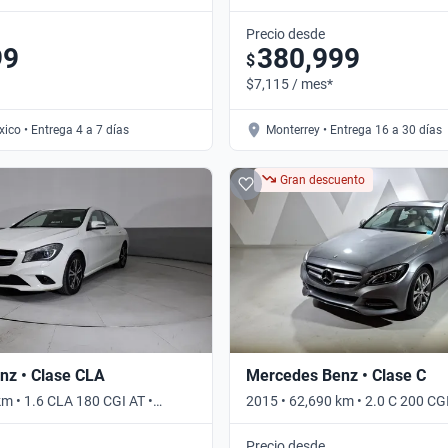
4WD AT • Automático
Precio desde
99
380,999
$
$7,115 / mes*
ico • Entrega 4 a 7 días
Monterrey • Entrega 16 a 30 días
Gran descuento
nz • Clase CLA
Mercedes Benz • Clase C
km • 1.6 CLA 180 CGI AT •
2015 • 62,690 km • 2.0 C 200 CG
Automático
Precio desde