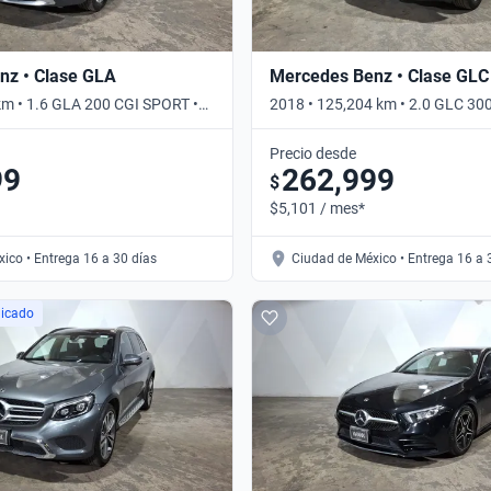
nz • Clase GLA
Mercedes Benz • Clase GLC
km • 1.6 GLA 200 CGI SPORT •
2018 • 125,204 km • 2.0 GLC 3
AUTO 4WD • Automático
Precio desde
99
262,999
$
$5,101 / mes*
ico • Entrega 16 a 30 días
Ciudad de México • Entrega 16 a 
licado