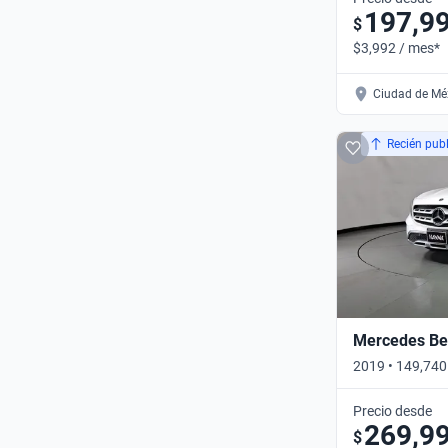
197,9
$
$3,992 / mes*
Ciudad de Méx
Recién pub
Mercedes Be
2019 • 149,740
Automático
Precio desde
269,9
$