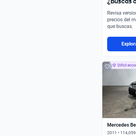
¿Buscas o
Revisa versio
precios del m
que buscas.
Explor
Difícil enco
Mercedes Ben
2011 • 114,059 