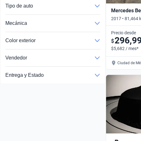
Tipo de auto
Mercedes Be
2017 • 81,464
Mecánica
4WD AT • Auto
Precio desde
296,9
Color exterior
$
$5,682 / mes*
Vendedor
Ciudad de Méx
Autos publicados por un socio comercial verificado por Kavak
Entrega y Estado