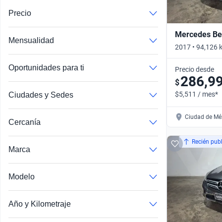
Precio
Mercedes Be
Mensualidad
2017 • 94,126 
Automático
Oportunidades para ti
Precio desde
286,9
$
$5,511 / mes*
Ciudades y Sedes
Ciudad de Méx
Cercanía
Recién pub
Marca
Modelo
Range Rover Evoque
John Cooper Works
Año y Kilometraje