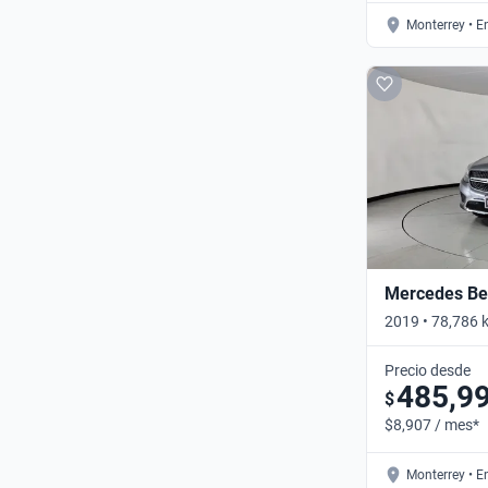
Monterrey • E
Mercedes Be
2019 • 78,786 
AVANTGARDE A
Precio desde
485,9
$
$8,907 / mes*
Monterrey • E