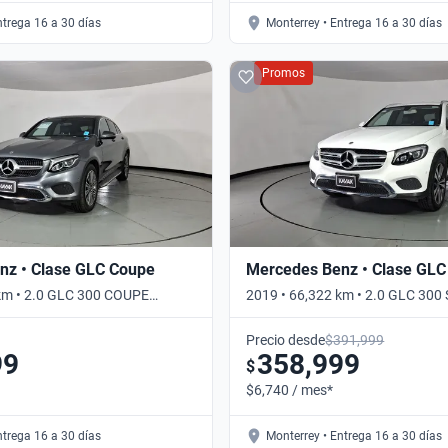
ntrega 16 a 30 días
Monterrey • Entrega 16 a 30 días
Promos
nz • Clase GLC Coupe
Mercedes Benz • Clase GLC
km • 2.0 GLC 300 COUPE
2019 • 66,322 km • 2.0 GLC 30
UTO 4WD • Automático
4WD • Automático
Precio desde
$391,999
99
358,999
$
$6,740 / mes*
ntrega 16 a 30 días
Monterrey • Entrega 16 a 30 días