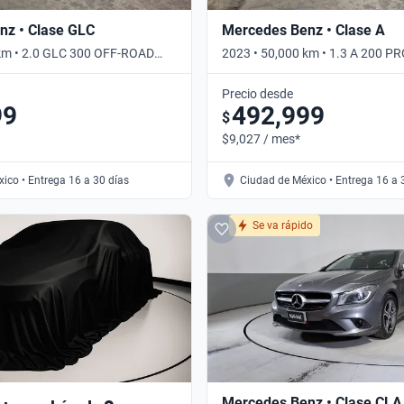
nz • Clase GLC
Mercedes Benz • Clase A
 km • 2.0 GLC 300 OFF-ROAD
2023 • 50,000 km • 1.3 A 200 
mático
DCT • Automático
Precio desde
99
492,999
$
$9,027 / mes*
ico • Entrega 16 a 30 días
Ciudad de México • Entrega 16 a 
Se va rápido
Mercedes Benz • Clase CLA