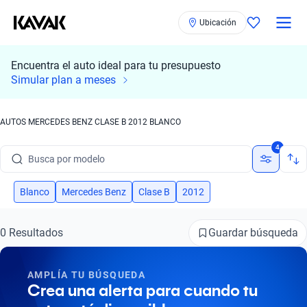
Ubicación
Encuentra el auto ideal para tu presupuesto
Simular plan a meses
AUTOS MERCEDES BENZ CLASE B 2012 BLANCO
Busca por marca
4
Busca por modelo
Busca por versión
Blanco
Mercedes Benz
Clase B
2012
Busca por año
Guardar búsqueda
0 Resultados
Busca por marca
AMPLÍA TU BÚSQUEDA
Busca por modelo
Crea una alerta para cuando tu