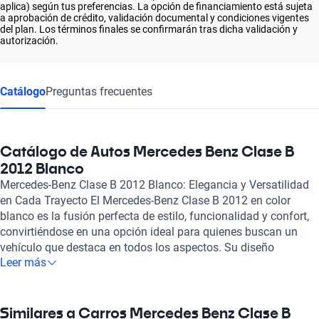
aplica) según tus preferencias. La opción de financiamiento está sujeta
a aprobación de crédito, validación documental y condiciones vigentes
del plan. Los términos finales se confirmarán tras dicha validación y
autorización.
Catálogo
Preguntas frecuentes
Catálogo de Autos Mercedes Benz Clase B
2012 Blanco
Mercedes-Benz Clase B 2012 Blanco: Elegancia y Versatilidad
en Cada Trayecto El Mercedes-Benz Clase B 2012 en color
blanco es la fusión perfecta de estilo, funcionalidad y confort,
convirtiéndose en una opción ideal para quienes buscan un
vehículo que destaca en todos los aspectos. Su diseño
Leer más
moderno y atractivo transmite una imagen de sofisticación,
mientras que su carrocería tipo miniván ofrece un amplio
espacio interior, perfecto para familias o para aquellos que
requieren un vehículo versátil para sus actividades diarias. Este
Similares a Carros Mercedes Benz Clase B