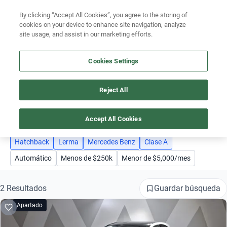
By clicking “Accept All Cookies”, you agree to the storing of
Ubicación
cookies on your device to enhance site navigation, analyze
site usage, and assist in our marketing efforts.
Encuentra el auto ideal para tu presupuesto
Simular plan a meses
Cookies Settings
Reject All
AUTOS MERCEDES BENZ CLASE A LERMA HATCHBACK
Busca por marca
4
Busca por modelo
Accept All Cookies
Busca por versión
Hatchback
Lerma
Mercedes Benz
Clase A
Automático
Menos de $250k
Menor de $5,000/mes
Busca por año
Busca por marca
Guardar búsqueda
2 Resultados
Apartado
Busca por modelo