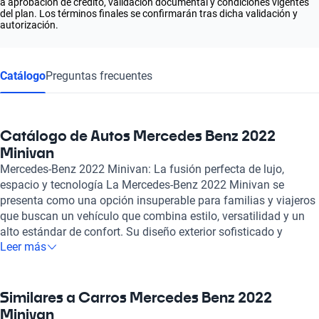
a aprobación de crédito, validación documental y condiciones vigentes
del plan. Los términos finales se confirmarán tras dicha validación y
autorización.
Catálogo
Preguntas frecuentes
Catálogo de Autos Mercedes Benz 2022
Minivan
Mercedes-Benz 2022 Minivan: La fusión perfecta de lujo,
espacio y tecnología La Mercedes-Benz 2022 Minivan se
presenta como una opción insuperable para familias y viajeros
que buscan un vehículo que combina estilo, versatilidad y un
alto estándar de confort. Su diseño exterior sofisticado y
Leer más
aerodinámico destaca en cualquier entorno, mientras que en el
interior, ofrece un amplio espacio y acabados de alta calidad
que reflejan la esencia de la marca. Este modelo cuenta con
avanzadas características de diseño, como asientos flexibles y
Similares a Carros Mercedes Benz 2022
configurables que permiten adaptar el espacio a las
Minivan