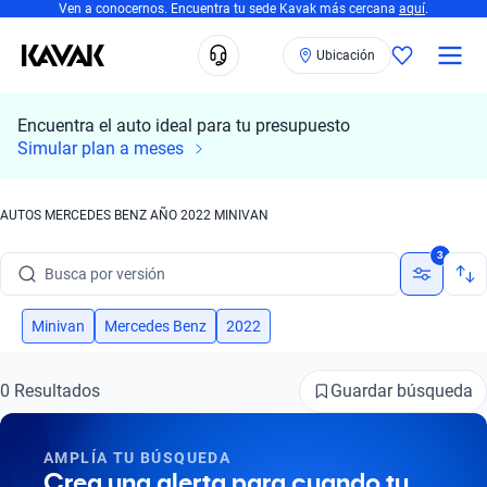
Ven a conocernos. Encuentra tu sede Kavak más cercana
aquí
.
Ubicación
Encuentra el auto ideal para tu presupuesto
Simular plan a meses
Busca por marca
AUTOS MERCEDES BENZ AÑO 2022 MINIVAN
Busca por modelo
3
Busca por versión
Busca por año
Minivan
Mercedes Benz
2022
Busca por marca
Guardar búsqueda
0 Resultados
Busca por modelo
AMPLÍA TU BÚSQUEDA
Busca por versión
Crea una alerta para cuando tu