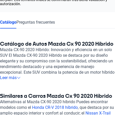
autorización.
Catálogo
Preguntas frecuentes
Catálogo de Autos Mazda Cx 90 2020 Híbrido
Mazda CX-90 2020 Híbrido: Innovación y eficiencia en un solo
SUV El Mazda CX-90 2020 Híbrido se destaca por su diseño
elegante y su compromiso con la sostenibilidad, ofreciendo un
rendimiento destacado y una experiencia de manejo
excepcional. Este SUV combina la potencia de un motor híbrido
Leer más
con la eficiencia que se espera en un vehículo moderno,
logrando un equilibrio perfecto entre rendimiento y bajo
consumo de combustible. Su tecnología híbrida no solo
contribuye a la reducción de emisiones, sino que también
Similares a Carros Mazda Cx 90 2020 Híbrido
proporciona una respuesta ágil y dinámica en cada trayecto.
Alternativas al Mazda CX-90 2020 híbrido Puedes encontrar
Además de su ingeniería avanzada, el Mazda CX-90 2020
modelos como el
Honda CR-V 2018 híbrido
, que destaca por su
Híbrido está diseñado para brindar comodidad y seguridad a
amplio espacio interior y confort al conducir; el
Nissan X-Trail