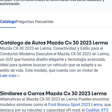
autorización.
Catálogo
Preguntas frecuentes
Catálogo de Autos Mazda Cx 30 2023 Lerma
Mazda CX-30 2023 en Lerma: Conectividad y Estilo para el
Conductor Moderno Descubre el Mazda CX-30 2023 en Lerma,
un SUV que fusiona diseño elegante y tecnología avanzada,
ideal para quienes buscan un vehículo que se adapte a su
estilo de vida. Este modelo, que cuenta con un motor de
Leer más
combustión y MHEV de 2.0 a 2.5 litros y 4 cilindros, ofrece un
rendimiento de hasta 227 caballos de fuerza, garantizando una
conducción dinámica y eficiente, con un consumo de
combustible combinado que va de 5.6 a 6.9 litros cada 100
Similares a Carros Mazda Cx 30 2023 Lerma
kilómetros. El Mazda CX-30 2023 destaca por su comodidad y
Alternativas al Mazda CX-30 2023 en Lerma Puedes encontrar
seguridad, al ofrecer capacidad para cinco pasajeros en
modelos similares como el
Ford Bronco Sport 2023 Lerma
, que
asientos de cuero y tela, además de contar con un innovador
destaca por su robustez y capacidad off-road; el
Cadillac XT5