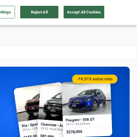
ttings
Reject All
Accept All Cookies
a tu auto
Nosotros
Ingresar
Ubicación
↗
6,919 autos más
Peugeot • 308 GT
Kia • Sportage EX
2017 • 64,320 km
Chevrolet • Aveo
2016 • 18,500 km
2010 • 90,878 km
$278,005
$155,000
$82,999