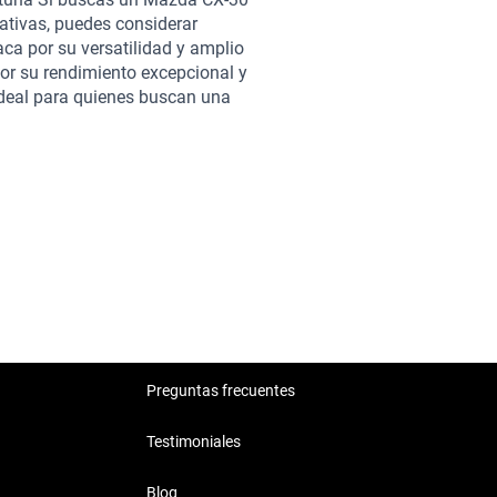
. La experiencia de compra en
ativas, puedes considerar
zda CX-30 desde la comodidad de
aca por su versatilidad y amplio
idad de contratar una garantía
por su rendimiento excepcional y
Descubre el Mazda CX-30 2018 en
ideal para quienes buscan una
Kavak puede ofrecerte. No
cas similares al Mazda CX-30
cia.
 en la búsqueda del auto
Preguntas frecuentes
Testimoniales
Blog