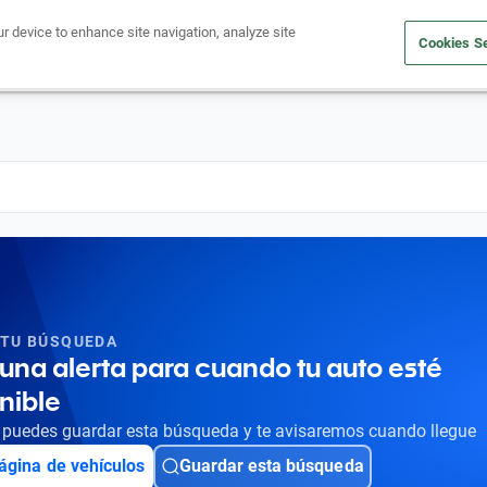
ur device to enhance site navigation, analyze site
Cookies Se
Obtén un crédito
Compra un auto
Vende tu auto
Cuid
 TU BÚSQUEDA
una alerta para cuando tu auto esté
nible
puedes guardar esta búsqueda y te avisaremos cuando llegue
ágina de vehículos
Guardar esta búsqueda