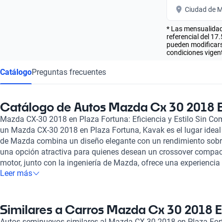
Ciudad de M
* Las mensualidad
referencial del 17
pueden modificarse
condiciones vigent
Catálogo
Preguntas frecuentes
Catálogo de Autos Mazda Cx 30 2018 E
Mazda CX-30 2018 en Plaza Fortuna: Eficiencia y Estilo Sin C
un Mazda CX-30 2018 en Plaza Fortuna, Kavak es el lugar ideal
de Mazda combina un diseño elegante con un rendimiento sobres
una opción atractiva para quienes desean un crossover compact
motor, junto con la ingeniería de Mazda, ofrece una experienci
Leer más
garantizando tanto agilidad en la ciudad como comodidad en v
en Kavak ha pasado por una rigurosa inspección en más de 24
vehículo cumpla con los más altos estándares de calidad y segu
tranquilidad de saber que estás adquiriendo un auto en óptimo 
Similares a Carros Mazda Cx 30 2018 E
Además, nuestras opciones de financiamiento son flexibles y s
Autos seminuevos similares al Mazda CX-30 2018 en Plaza Fo