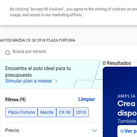
By clicking “Accept All Cookies”, you agree to the storing of cookies on yo
Busca por marca
usage, and assist in our marketing efforts.
Busca por modelo
Busca por versión
AUTOS MAZDA CX 30 2018 PLAZA FORTUNA
Busca por año
0 Resultados
Busca por marca
Encuentra el auto ideal para tu
presupuesto
Busca por modelo
Simular plan a meses
Busca por versión
AMPLÍA
Filtros (4)
Limpiar
Crea 
Busca por año
dispo
Plaza Fortuna
Mazda
CX-30
2018
También 
Precio
Ver p