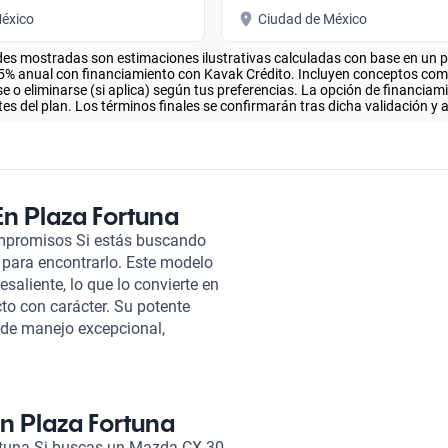
éxico
Ciudad de México
es mostradas son estimaciones ilustrativas calculadas con base en un pla
.5% anual con financiamiento con Kavak Crédito. Incluyen conceptos como 
 o eliminarse (si aplica) según tus preferencias. La opción de financiam
es del plan. Los términos finales se confirmarán tras dicha validación y 
n Plaza Fortuna
ompromisos Si estás buscando
 para encontrarlo. Este modelo
aliente, lo que lo convierte en
o con carácter. Su potente
a de manejo excepcional,
iajes largos. Cada Mazda CX-30
0 puntos, asegurando que cada
ridad. Esto te brinda la
estado mecánico y estético.
n Plaza Fortuna
e adaptan a tus necesidades,
rtuna Si buscas un Mazda CX-30