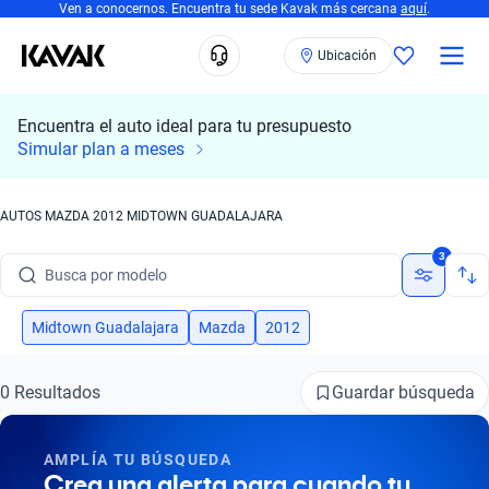
Ven a conocernos. Encuentra tu sede Kavak más cercana
aquí
.
Ubicación
Encuentra el auto ideal para tu presupuesto
Simular plan a meses
AUTOS MAZDA 2012 MIDTOWN GUADALAJARA
Busca por marca
3
Busca por modelo
Busca por versión
Midtown Guadalajara
Mazda
2012
Busca por año
Guardar búsqueda
0 Resultados
Busca por marca
AMPLÍA TU BÚSQUEDA
Busca por modelo
Crea una alerta para cuando tu