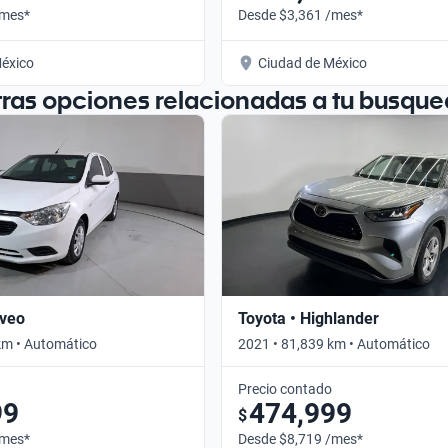
/mes*
Desde $3,361 /mes*
éxico
Ciudad de México
tras opciones relacionadas a tu busque
Aveo
Toyota • Highlander
km • Automático
2021 • 81,839 km • Automático
Precio contado
99
474,999
$
/mes*
Desde $8,719 /mes*