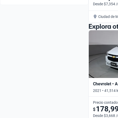
Desde $7,354 
Ciudad de M
Explora o
Chevrolet • 
2021 • 41,514 
Precio contado
178,9
$
Desde $3,668 