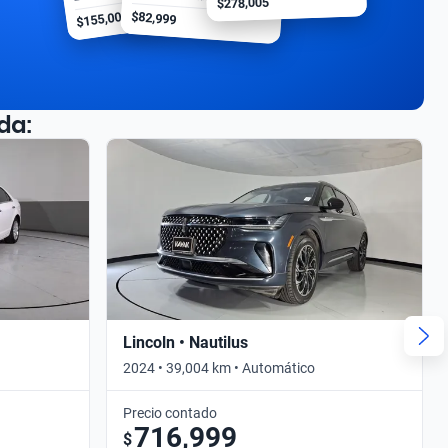
$278,005
$155,000
$82,999
da:
Lincoln • Nautilus
2024 • 39,004 km • Automático
Precio contado
716,999
$