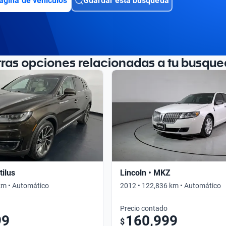
ágina de vehículos
Guardar esta búsqueda
tras opciones relacionadas a tu busque
tilus
Lincoln • MKZ
km • Automático
2012 • 122,836 km • Automático
Precio contado
99
160,999
$