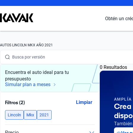
Busca por marca
Obtén un cré
Busca por modelo
Busca por versión
AUTOS LINCOLN MKX AÑO 2021
Busca por año
0 Resultados
Busca por marca
Encuentra el auto ideal para tu
presupuesto
Busca por modelo
Simular plan a meses
Busca por versión
AMPLÍA
Filtros (2)
Limpiar
Crea 
Busca por año
dispo
Lincoln
Mkx
2021
También 
Precio