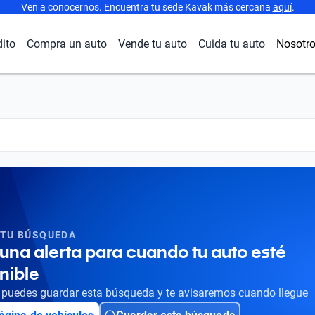
Ven a conocernos. Encuentra tu sede Kavak más cercana
aquí
.
dito
Compra un auto
Vende tu auto
Cuida tu auto
Nosotr
 TU BÚSQUEDA
una alerta para cuando tu auto esté
nible
puedes guardar esta búsqueda y te avisaremos cuando llegue