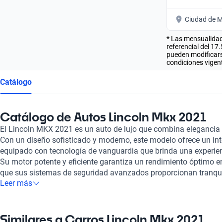
Ciudad de M
* Las mensualidad
referencial del 17
pueden modificarse
condiciones vigent
Catálogo
Catálogo de Autos Lincoln Mkx 2021
El Lincoln MKX 2021 es un auto de lujo que combina elegancia 
Con un diseño sofisticado y moderno, este modelo ofrece un inte
equipado con tecnología de vanguardia que brinda una experie
Su motor potente y eficiente garantiza un rendimiento óptimo en
que sus sistemas de seguridad avanzados proporcionan tranquil
Leer más
ocupantes. En Kavak, nos enorgullece ofrecer a nuestros cliente
autos de alta calidad y desempeño, como el Lincoln MKX 2021
satisfacción del cliente se refleja en cada paso del proceso de 
rigurosa de los coches hasta la inspección detallada que garan
Similares a Carros Lincoln Mkx 2021