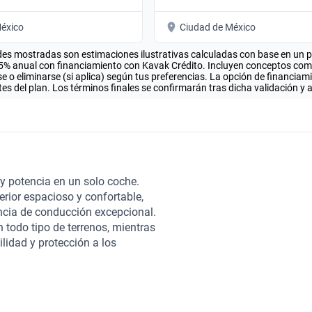
éxico
Ciudad de México
es mostradas son estimaciones ilustrativas calculadas con base en un pla
.5% anual con financiamiento con Kavak Crédito. Incluyen conceptos como 
 o eliminarse (si aplica) según tus preferencias. La opción de financiam
es del plan. Los términos finales se confirmarán tras dicha validación y 
y potencia en un solo coche.
rior espacioso y confortable,
ncia de conducción excepcional.
 todo tipo de terrenos, mientras
idad y protección a los
s la oportunidad de adquirir
. Nuestro compromiso con la
compra, desde la selección
tiza su excelencia. Además, en