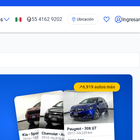
55 4162 9202
os
Ingresar
Ubicación
↗
6,919 autos más
Peugeot • 308 GT
Kia • Sportage EX
2017 • 64,320 km
Chevrolet • Aveo
2016 • 18,500 km
2010 • 90,878 km