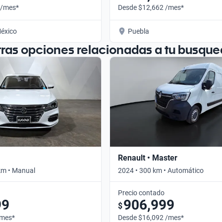
 /mes*
Desde $12,662 /mes*
éxico
Puebla
tras opciones relacionadas a tu busque
Renault • Master
km • Manual
2024 • 300 km • Automático
Precio contado
99
906,999
$
/mes*
Desde $16,092 /mes*