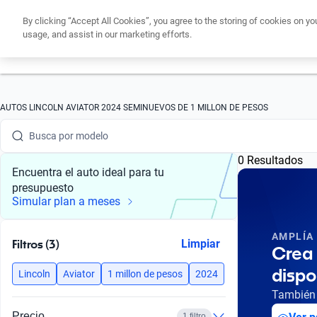
By clicking “Accept All Cookies”, you agree to the storing of cookies on yo
usage, and assist in our marketing efforts.
Obtén un cré
Busca por marca
AUTOS LINCOLN AVIATOR 2024 SEMINUEVOS DE 1 MILLON DE PESOS
Busca por modelo
0 Resultados
Busca por versión
Encuentra el auto ideal para tu
presupuesto
Busca por año
Simular plan a meses
Busca por marca
AMPLÍA
Filtros (3)
Limpiar
Crea 
Busca por modelo
dispo
Lincoln
Aviator
1 millon de pesos
2024
Busca por versión
También 
Precio
1 filtro