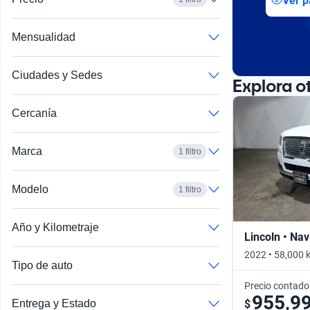
Ver p
Busca por año
Mensualidad
Ciudades y Sedes
Explora o
Cercanía
Marca
1 filtro
Modelo
1 filtro
Año y Kilometraje
Lincoln • Nav
2022 • 58,000 
Tipo de auto
Precio contado
955,9
$
Entrega y Estado