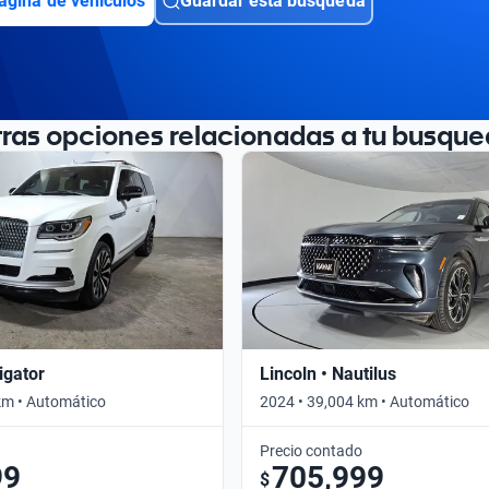
ágina de vehículos
Guardar esta búsqueda
tras opciones relacionadas a tu busque
igator
Lincoln • Nautilus
km • Automático
2024 • 39,004 km • Automático
Precio contado
99
705,999
$