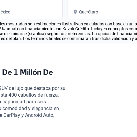
éxico
Querétaro
es mostradas son estimaciones ilustrativas calculadas con base en un pla
.5% anual con financiamiento con Kavak Crédito. Incluyen conceptos como 
 o eliminarse (si aplica) según tus preferencias. La opción de financiam
es del plan. Los términos finales se confirmarán tras dicha validación y 
 De 1 Millón De
SUV de lujo que destaca por su
asta 400 caballos de fuerza,
a capacidad para seis
do comodidad y elegancia en
le CarPlay y Android Auto,
nectada a bordo. Además, el
e un toque de sofisticación a
 ocho airbags y sensores de