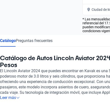
Ciudad de M
* Las mensualidad
referencial del 17
pueden modificarse
condiciones vigent
Catálogo
Preguntas frecuentes
Catálogo de Autos Lincoln Aviator 2024
Pesos
El Lincoln Aviator 2024 que puedes encontrar en Kavak es una 
poderoso motor de 3.0 litros y seis cilindros, que proporciona h
ofreciendo una experiencia de conducción excepcional. Con un
pasajeros, este modelo incorpora asientos de cuero, aseguran
cada viaje. Su tecnología de integración móvil, que incluye App
Leer más
complementa su equipamiento, permitiendo una experiencia co
Lincoln Aviator 2024 cuenta con un techo panorámico que añad
su diseño. La seguridad también es primordial; con un total de