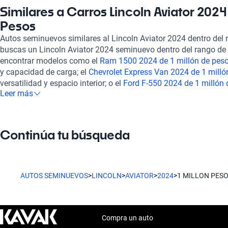
estacionamiento delanteros y traseros, este vehículo garantiza t
Similares a Carros Lincoln Aviator 2024
optar por adquirir tu Lincoln Aviator 2024 en Kavak, no solo eli
Pesos
que también te beneficias de nuestras políticas, como una rig
Autos seminuevos similares al Lincoln Aviator 2024 dentro del 
puntos que asegura su óptimo estado mecánico y estético. La 
buscas un Lincoln Aviator 2024 seminuevo dentro del rango de 
en línea, y ofrecemos opciones de financiamiento flexibles. Re
encontrar modelos como el
Ram 1500 2024 de 1 millón de pes
nuestra plataforma cuenta con soporte postventa y la posibilid
y capacidad de carga; el
Chevrolet Express Van 2024 de 1 milló
extendida, brindando tranquilidad a futuro. Además del Lincoln
versatilidad y espacio interior; o el
Ford F-550 2024 de 1 millón
otros modelos similares que están dentro de tu presupuesto, c
Leer más
buscan un vehículo potente y confiable para trabajos pesados. 
millón de pesos
, el
Audi TT 2024 de 1 millón de pesos
y el
Mitsu
características similares al Lincoln Aviator 2024, ampliando así
millón de pesos
. Encuentra el que mejor se adapte a tus necesi
presupuesto.
Continúa tu búsqueda
AUTOS SEMINUEVOS
>
LINCOLN
>
AVIATOR
>
2024
>
1 MILLON PES
Compra un auto