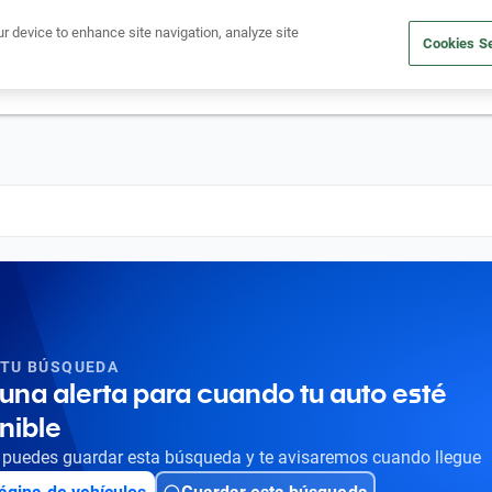
Ven a conocernos. Encuentra tu sede Kavak más cercana
aquí
.
ur device to enhance site navigation, analyze site
Cookies Se
dito
Compra un auto
Vende tu auto
Cuida tu auto
Nosotr
 TU BÚSQUEDA
una alerta para cuando tu auto esté
nible
puedes guardar esta búsqueda y te avisaremos cuando llegue