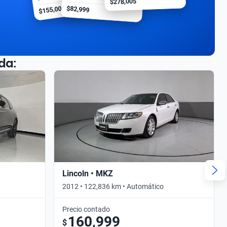
$278,005
$155,000
$82,999
da:
Lincoln • MKZ
2012 • 122,836 km • Automático
Precio contado
160,999
$