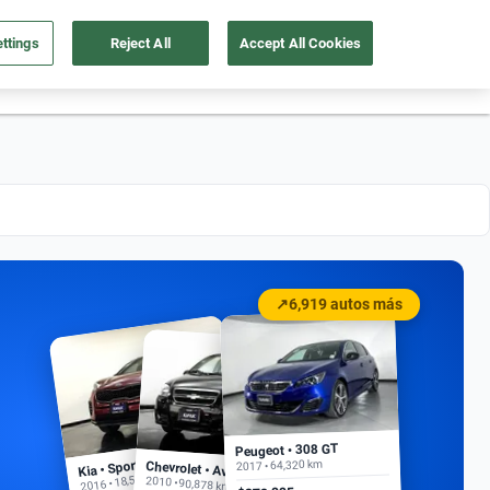
ttings
Reject All
Accept All Cookies
55 4162 9202
os
Ingresar
Ubicación
↗
6,919 autos más
Peugeot • 308 GT
Kia • Sportage EX
2017 • 64,320 km
Chevrolet • Aveo
2016 • 18,500 km
2010 • 90,878 km