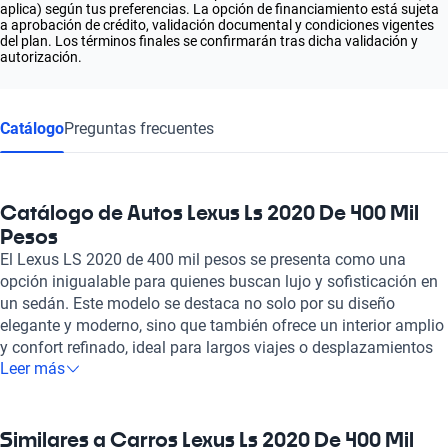
aplica) según tus preferencias. La opción de financiamiento está sujeta
a aprobación de crédito, validación documental y condiciones vigentes
del plan. Los términos finales se confirmarán tras dicha validación y
autorización.
Catálogo
Preguntas frecuentes
Catálogo de Autos Lexus Ls 2020 De 400 Mil
Pesos
El Lexus LS 2020 de 400 mil pesos se presenta como una
opción inigualable para quienes buscan lujo y sofisticación en
un sedán. Este modelo se destaca no solo por su diseño
elegante y moderno, sino que también ofrece un interior amplio
y confort refinado, ideal para largos viajes o desplazamientos
Leer más
urbanos. Equipada con tecnología avanzada, la LS 2020
incluye un sistema de infoentretenimiento intuitivo y
características de seguridad de última generación,
proporcionando tranquilidad y conectividad en cada trayecto.
Similares a Carros Lexus Ls 2020 De 400 Mil