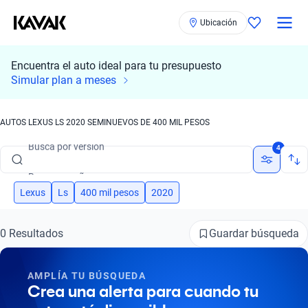
Ubicación
Encuentra el auto ideal para tu presupuesto
Busca por marca
Simular plan a meses
Busca por modelo
AUTOS LEXUS LS 2020 SEMINUEVOS DE 400 MIL PESOS
Busca por versión
4
Busca por año
Busca por marca
Lexus
Ls
400 mil pesos
2020
Busca por modelo
Guardar búsqueda
0 Resultados
Busca por versión
AMPLÍA TU BÚSQUEDA
Busca por año
Crea una alerta para cuando tu