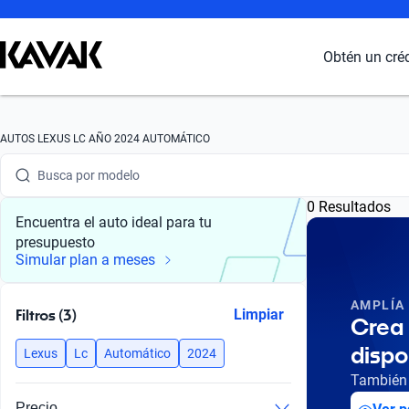
Obtén un cré
Busca por marca
AUTOS LEXUS LC AÑO 2024 AUTOMÁTICO
Busca por modelo
0 Resultados
Busca por versión
Encuentra el auto ideal para tu
presupuesto
Busca por año
Simular plan a meses
Busca por marca
AMPLÍA
Filtros (3)
Limpiar
Crea 
Busca por modelo
dispo
Lexus
Lc
Automático
2024
Busca por versión
También 
Precio