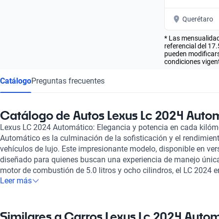
Querétaro
* Las mensualidad
referencial del 17
pueden modificarse
condiciones vigent
Catálogo
Preguntas frecuentes
Catálogo de Autos Lexus Lc 2024 Auto
Lexus LC 2024 Automático: Elegancia y potencia en cada kilóm
Automático es la culminación de la sofisticación y el rendimien
vehículos de lujo. Este impresionante modelo, disponible en ver
diseñado para quienes buscan una experiencia de manejo única
motor de combustión de 5.0 litros y ocho cilindros, el LC 2024
Leer más
471 caballos de fuerza, alcanzando de 0 a 100 km/h en solo 4
máxima de 270 km/h. Con una autonomía combinada de 813 k
de 10.1 litros cada 100 km, ofrece no solo potencia, sino tambié
interior es un espectáculo por sí mismo, con capacidad para cu
Similares a Carros Lexus Lc 2024 Auto