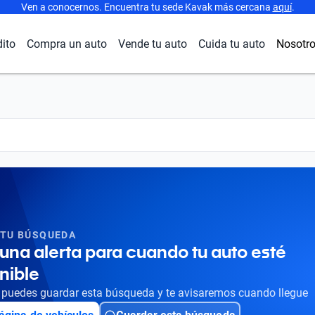
Ven a conocernos. Encuentra tu sede Kavak más cercana
aquí
.
dito
Compra un auto
Vende tu auto
Cuida tu auto
Nosotr
 TU BÚSQUEDA
una alerta para cuando tu auto esté
nible
puedes guardar esta búsqueda y te avisaremos cuando llegue