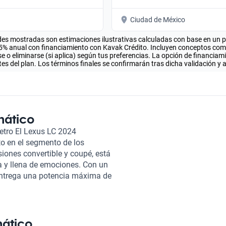
Ciudad de México
es mostradas son estimaciones ilustrativas calculadas con base en un pla
.5% anual con financiamiento con Kavak Crédito. Incluyen conceptos como 
 o eliminarse (si aplica) según tus preferencias. La opción de financiam
es del plan. Los términos finales se confirmarán tras dicha validación y 
mático
etro El Lexus LC 2024
to en el segmento de los
siones convertible y coupé, está
 y llena de emociones. Con un
 entrega una potencia máxima de
.4 segundos y con una velocidad
m y un consumo de gasolina
n eficiencia en cada vía. Su
atro pasajeros y un ambiente
mático