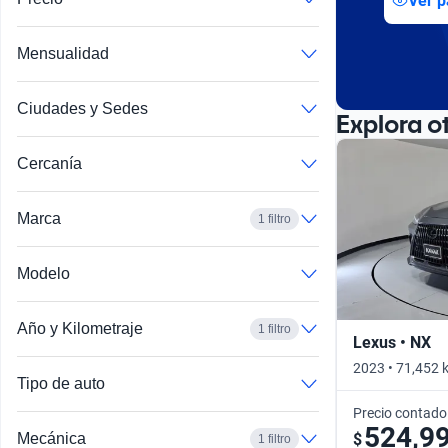
Ver p
Busca por año
Mensualidad
Ciudades y Sedes
Explora o
Cercanía
Marca
1 filtro
Modelo
Año y Kilometraje
1 filtro
Lexus • NX
2023 • 71,452 
Tipo de auto
Precio contado
524,9
$
Mecánica
1 filtro