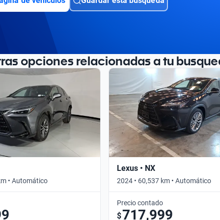
ágina de vehículos
Guardar esta búsqueda
tras opciones relacionadas a tu busque
Lexus • NX
km • Automático
2024 • 60,537 km • Automático
Precio contado
99
717,999
$