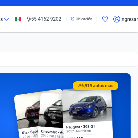
55 4162 9202
os
Ingresar
Ubicación
↗
6,919 autos más
Peugeot • 308 GT
Kia • Sportage EX
2017 • 64,320 km
Chevrolet • Aveo
2016 • 18,500 km
2010 • 90,878 km