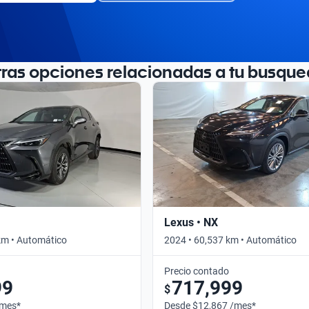
tras opciones relacionadas a tu busque
Lexus • NX
km • Automático
2024 • 60,537 km • Automático
Precio contado
99
717,999
$
/mes*
Desde $12,867 /mes*