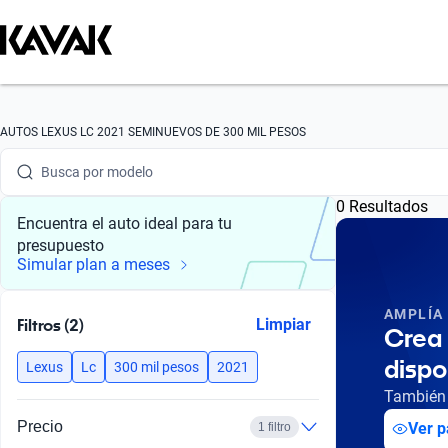
Busca por marca
AUTOS LEXUS LC 2021 SEMINUEVOS DE 300 MIL PESOS
Busca por modelo
0 Resultados
Busca por versión
Encuentra el auto ideal para tu
presupuesto
Busca por año
Simular plan a meses
Busca por marca
AMPLÍA
Filtros (2)
Limpiar
Crea 
Busca por modelo
dispo
Lexus
Lc
300 mil pesos
2021
Busca por versión
También 
Precio
Ver p
1 filtro
Busca por año