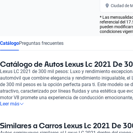
Ciudad de M
* Las mensualidad
referencial del 17
pueden modificarse
condiciones vigent
Catálogo
Preguntas frecuentes
Catálogo de Autos Lexus Lc 2021 De 30
Lexus LC 2021 de 300 mil pesos: Luxo y rendimiento excepciona
automóvil que combine elegancia y rendimiento inigualable, el
de 300 mil pesos es la opción perfecta para ti. Este modelo se 
atractivo, caracterizado por líneas fluidas y una estética que ev
motor V8 promete una experiencia de conducción emocionante, m
Leer más
equipado con materiales de alta calidad y tecnología avanzada
confort y exclusividad. En Kavak, entendemos lo esencial que e
con tus expectativas. Todos nuestros autos, incluido el Lexus L
rigurosa en más de 240 puntos. Esto garantiza que adquieras u
Similares a Carros Lexus Lc 2021 De 30
mecánico y estético. Además, ofrecemos opciones de financiami
Autos seminuevos similares al Lexus LC 2021 dentro del rango