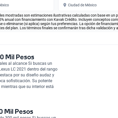
éxico
Ciudad de México
es mostradas son estimaciones ilustrativas calculadas con base en un pla
.5% anual con financiamiento con Kavak Crédito. Incluyen conceptos como 
 o eliminarse (si aplica) según tus preferencias. La opción de financiam
es del plan. Los términos finales se confirmarán tras dicha validación y 
0 Mil Pesos
les al alcance Si buscas un
 Lexus LC 2021 dentro del rango
destaca por su diseño audaz y
oca sofisticación. Su potente
ientras que su interior está
, ofreciendo una atmósfera de
s elegir un vehículo que cumpla
C 2021, realizan una inspección
n vehículo en óptimo estado
0 Mil Pesos
ento flexibles y planes de
 de 300 mil pesos Si buscas un