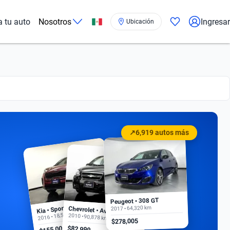
a tu auto
Nosotros
Ingresar
Ubicación
↗
6,919 autos más
Peugeot • 308 GT
Kia • Sportage EX
2017 • 64,320 km
Chevrolet • Aveo
2016 • 18,500 km
2010 • 90,878 km
$278,005
$155,000
$82,999