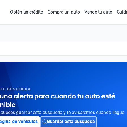
Obtén un crédito
Compra un auto
Vende tu auto
Cuid
 TU BÚSQUEDA
una alerta para cuando tu auto esté
nible
puedes guardar esta búsqueda y te avisaremos cuando llegue
ágina de vehículos
Guardar esta búsqueda