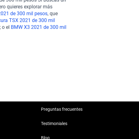
 compra es completamente en
ero quieres explorar más
o solo eso, sino que nuestro
2021 de 300 mil pesos
, que
una garantía extendida para tu
ura TSX 2021 de 300 mil
oras, considera también el
 o el
BMW X3 2021 de 300 mil
021 de 300 mil pesos
, o el
de manejo dinámica. Estas
as características únicas,
1, brindándote más opciones
estilo de vida. Explora nuestro
Preguntas frecuentes
Testimoniales
Blog