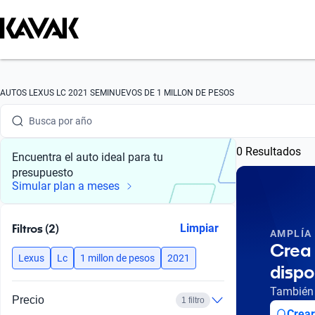
Busca por marca
Busca por modelo
Busca por versión
AUTOS LEXUS LC 2021 SEMINUEVOS DE 1 MILLON DE PESOS
Busca por año
0 Resultados
Busca por marca
Encuentra el auto ideal para tu
presupuesto
Busca por modelo
Simular plan a meses
Busca por versión
Filtros (2)
Limpiar
AMPLÍA
Busca por año
Crea 
Lexus
Lc
1 millon de pesos
2021
dispo
También 
Precio
1 filtro
Crear