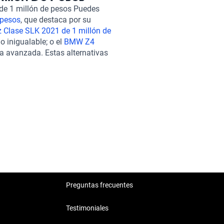
 adquirir tu Lexus LC 2021
 de 1 millón de pesos Puedes
ones de financiamiento
 pesos
, que destaca por su
e postventa para que te sientas
 Clase SLK 2021 de 1 millón de
atar una garantía extendida,
o inigualable; o el
BMW Z4
tás interesado en opciones
ía avanzada. Estas alternativas
es explorar el
Volkswagen Cross
ión que complementan la
millón de pesos
, o el
BMW X6
 igualmente atractivas dentro
cas destacadas que
vehículo premium.
Preguntas frecuentes
Testimoniales