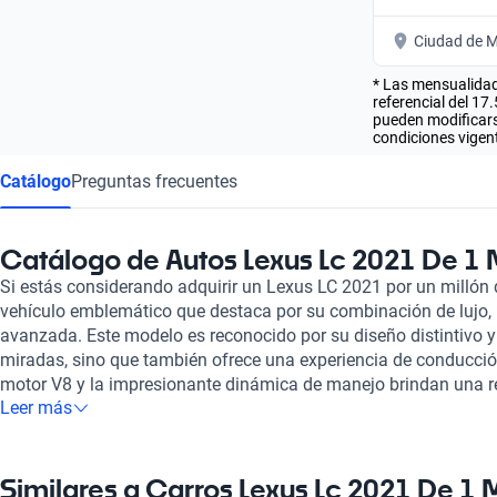
Ciudad de M
* Las mensualidad
referencial del 17
pueden modificarse
condiciones vigent
Catálogo
Preguntas frecuentes
Catálogo de Autos Lexus Lc 2021 De 1 
Si estás considerando adquirir un Lexus LC 2021 por un millón 
vehículo emblemático que destaca por su combinación de lujo, 
avanzada. Este modelo es reconocido por su diseño distintivo y
miradas, sino que también ofrece una experiencia de conducción
motor V8 y la impresionante dinámica de manejo brindan una r
Leer más
perfecta para quienes buscan un auto que realmente emocione. 
materiales de alta calidad y una tecnología intuitiva que asegu
y cómodo. En Kavak, nos enorgullece ofrecer vehículos que ha
inspección en más de 240 puntos, garantizando su óptimo esta
Similares a Carros Lexus Lc 2021 De 1 