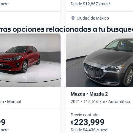
/mes*
Desde $12,867 /mes*
Ciudad de México
tras opciones relacionadas a tu busque
Mazda • Mazda 2
km • Manual
2021 • 115,616 km • Automático
Precio contado
99
223,999
$
/mes*
Desde $4,436 /mes*