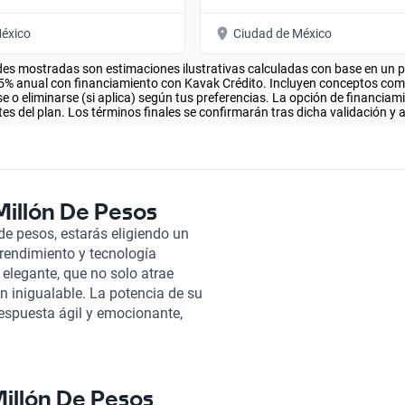
éxico
Ciudad de México
es mostradas son estimaciones ilustrativas calculadas con base en un pla
.5% anual con financiamiento con Kavak Crédito. Incluyen conceptos como 
 o eliminarse (si aplica) según tus preferencias. La opción de financiam
es del plan. Los términos finales se confirmarán tras dicha validación y 
Millón De Pesos
de pesos, estarás eligiendo un
rendimiento y tecnología
 elegante, que no solo atrae
 inigualable. La potencia de su
espuesta ágil y emocionante,
Además, el interior cuenta con
ra que cada viaje sea placentero
n pasado por una exhaustiva
do mecánico y estético. Nuestro
Millón De Pesos