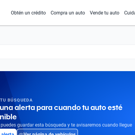
Obtén un crédito
Compra un auto
Vende tu auto
Cuid
 TU BÚSQUEDA
una alerta para cuando tu auto esté
nible
puedes guardar esta búsqueda y te avisaremos cuando llegue
 alerta
Ver página de vehículos