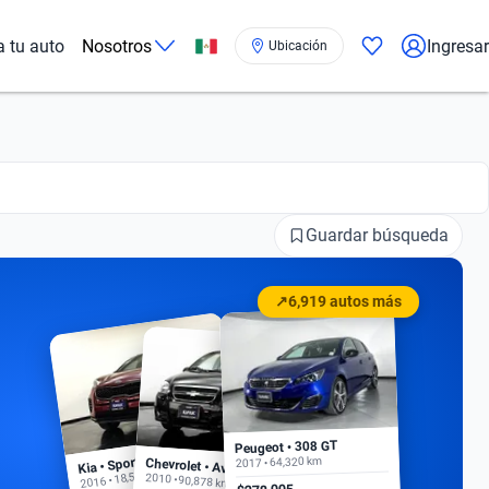
a tu auto
Nosotros
Ingresar
Ubicación
Guardar búsqueda
↗
6,919 autos más
Peugeot • 308 GT
Kia • Sportage EX
2017 • 64,320 km
Chevrolet • Aveo
2016 • 18,500 km
2010 • 90,878 km