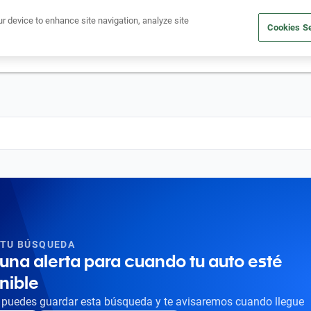
Ven a conocernos. Encuentra tu sede Kavak más cercana
aquí
.
ur device to enhance site navigation, analyze site
Cookies Se
dito
Compra un auto
Vende tu auto
Cuida tu auto
Nosotr
 TU BÚSQUEDA
una alerta para cuando tu auto esté
nible
puedes guardar esta búsqueda y te avisaremos cuando llegue