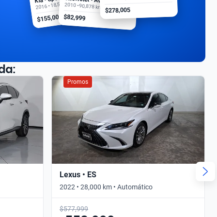
2016 • 18,500 km
2010 • 90,878 km
$278,005
$155,000
$82,999
da:
Promos
Lexus • ES
2022 • 28,000 km • Automático
$577,999