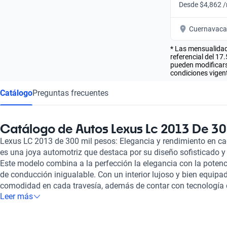
Desde $4,862 
Cuernavaca
* Las mensualidad
referencial del 17
pueden modificarse
condiciones vigent
Catálogo
Preguntas frecuentes
Catálogo de Autos Lexus Lc 2013 De 30
Lexus LC 2013 de 300 mil pesos: Elegancia y rendimiento en c
es una joya automotriz que destaca por su diseño sofisticado y
Este modelo combina a la perfección la elegancia con la potenc
de conducción inigualable. Con un interior lujoso y bien equipa
comodidad en cada travesía, además de contar con tecnología 
Leer más
seguridad y la conectividad. Adquirir una Lexus LC 2013 a trav
sin igual. Todos nuestros vehículos se someten a una inspecci
puntos para garantizar su óptimo estado mecánico y estético.