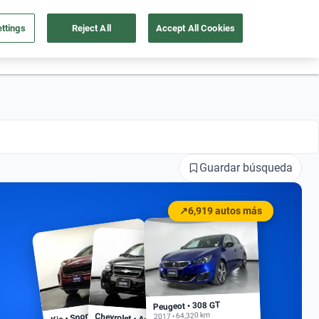
ttings
Reject All
Accept All Cookies
55 4162 9202
os
Ingresar
Ubicación
Guardar búsqueda
↗
6,919 autos más
Peugeot • 308 GT
Kia • Sportage EX
2017 • 64,320 km
Chevrolet • Aveo