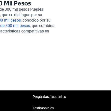
us necesidades específicas. La
0 Mil Pesos
tionar todo desde la comodidad
 de 300 mil pesos Puedes
darte la tranquilidad que
, que se distingue por su
que buscas, podrías considerar
00 mil pesos
, conocido por su
-5 2013 de 300 mil pesos
, que
 de 300 mil pesos
, que combina
s el
KIA Sorento 2013 de 300
racterísticas competitivas en
último, el
KIA FORTE 2013 de
tivas dentro de tu presupuesto.
cto entre eficiencia y confort.
a que se adapte a tu estilo de
Preguntas frecuentes
Testimoniales