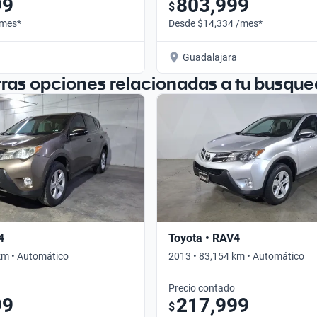
99
803,999
$
/mes*
Desde $14,334 /mes*
Guadalajara
tras opciones relacionadas a tu busque
4
Toyota • RAV4
km • Automático
2013 • 83,154 km • Automático
Precio contado
99
217,999
$