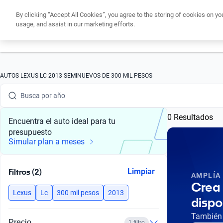
By clicking “Accept All Cookies”, you agree to the storing of cookies on yo
usage, and assist in our marketing efforts.
Busca por marca
Obtén un cré
Busca por modelo
Busca por versión
AUTOS LEXUS LC 2013 SEMINUEVOS DE 300 MIL PESOS
Busca por año
0 Resultados
Busca por marca
Encuentra el auto ideal para tu
presupuesto
Busca por modelo
Simular plan a meses
Busca por versión
Filtros (2)
Limpiar
AMPLÍA
Busca por año
Crea 
Lexus
Lc
300 mil pesos
2013
dispo
También 
Precio
1 filtro