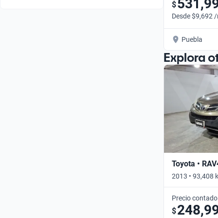
531,9
$
Desde $9,692 
Puebla
Explora o
Toyota • RAV
2013 • 93,408 
Precio contado
248,9
$