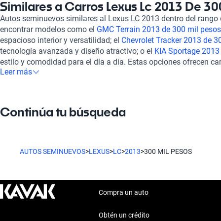
financiamiento flexible y planes de garantía que se ajustan a t
Similares a Carros Lexus Lc 2013 De 30
experiencia de compra es 100% en línea, lo que te permite ges
Autos seminuevos similares al Lexus LC 2013 dentro del rango
de tu hogar. También contamos con soporte postventa para brin
encontrar modelos como el
GMC Terrain 2013 de 300 mil pesos
necesitas al adquirir un vehículo. Si el Lexus LC 2013 no es lo 
espacioso interior y versatilidad; el
Chevrolet Tracker 2013 de 3
otros modelos en la misma gama de precios, como el
Mazda MX
tecnología avanzada y diseño atractivo; o el
KIA Sportage 2013
ofrece un manejo deportivo y un diseño atractivo. Otra opción e
estilo y comodidad para el día a día. Estas opciones ofrecen ca
mil pesos
, un SUV espacioso y versátil ideal para familias. Por 
Leer más
comparación con el Lexus LC 2013, brindándote diversas alterna
300 mil pesos
, un sedán compacto que ofrece un equilibrio perfe
Explora nuestra gama de vehículos y encuentra la opción perfect
vida.
Continúa tu búsqueda
AUTOS SEMINUEVOS
>
LEXUS
>
LC
>
2013
>
300 MIL PESOS
Compra un auto
Obtén un crédito