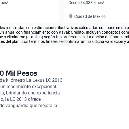
/mes*
Desde $4,333 /mes*
Ciudad de México
es mostradas son estimaciones ilustrativas calculadas con base en un pla
.5% anual con financiamiento con Kavak Crédito. Incluyen conceptos como 
 o eliminarse (si aplica) según tus preferencias. La opción de financiam
es del plan. Los términos finales se confirmarán tras dicha validación y 
0 Mil Pesos
ada kilómetro La Lexus LC 2013
 un rendimiento excepcional.
ia, brindando una experiencia
do, la LC 2013 ofrece
de vanguardia que mejora la
és de Kavak es una experiencia
ón rigurosa en más de 240
 Además, ofrecemos opciones de