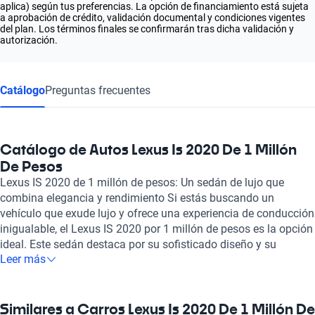
aplica) según tus preferencias. La opción de financiamiento está sujeta
a aprobación de crédito, validación documental y condiciones vigentes
del plan. Los términos finales se confirmarán tras dicha validación y
autorización.
Catálogo
Preguntas frecuentes
Catálogo de Autos Lexus Is 2020 De 1 Millón
De Pesos
Lexus IS 2020 de 1 millón de pesos: Un sedán de lujo que
combina elegancia y rendimiento Si estás buscando un
vehículo que exude lujo y ofrece una experiencia de conducción
inigualable, el Lexus IS 2020 por 1 millón de pesos es la opción
ideal. Este sedán destaca por su sofisticado diseño y su
Leer más
potente rendimiento, que se complementa con una serie de
características que garantizan comodidad y estilo. Con su
acabado meticuloso y un interior que proporciona una
atmósfera de tranquilidad, el Lexus IS 2020 se convierte en un
Similares a Carros Lexus Is 2020 De 1 Millón De