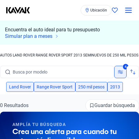
Ubicación
Encuentra el auto ideal para tu presupuesto
Simular plan a meses
AUTOS LAND ROVER RANGE ROVER SPORT 2013 SEMINUEVOS DE 250 MIL PESOS
Busca por marca
4
Busca por modelo
Busca por versión
Land Rover
Range Rover Sport
250 mil pesos
2013
Busca por año
Guardar búsqueda
0 Resultados
Busca por marca
AMPLÍA TU BÚSQUEDA
Busca por modelo
Crea una alerta para cuando tu