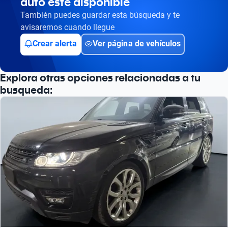
auto esté disponible
Busca por versión
También puedes guardar esta búsqueda y te
Busca por año
avisaremos cuando llegue
Crear alerta
Ver página de vehículos
Explora otras opciones relacionadas a tu
busqueda: