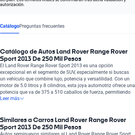
autorización.
Catálogo
Preguntas frecuentes
Catálogo de Autos Land Rover Range Rover
Sport 2013 De 250 Mil Pesos
El Land Rover Range Rover Sport 2013 es una opción
excepcional en el segmento de SUV, especialmente si buscas
un vehículo que combine lujo, potencia y versatilidad. Con un
motor de 5.0 litros y 8 cilindros, esta joya automotriz ofrece una
potencia que va de 375 a 510 caballos de fuerza, permitiendo
Leer más
aceleraciones de 0 a 100 km/h en tan solo 6.2 a 7.6 segundos.
Su diseño elegante y robusto, junto con un interior tapizado en
cuero, asegura confort y sofisticación para hasta cinco
pasajeros. El Range Rover Sport 2013 también se destaca por
Similares a Carros Land Rover Range Rover
su tecnología avanzada, con un sistema de cámaras y
Sport 2013 De 250 Mil Pesos
sensores de estacionamiento que hacen que maniobrar en
Autos seminuevos similares al Land Rover Range Rover Sport