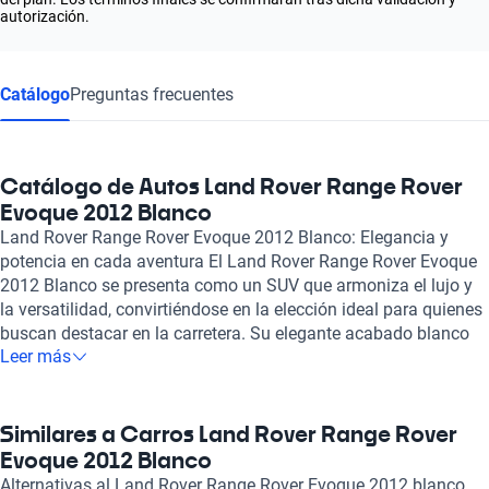
autorización.
Catálogo
Preguntas frecuentes
Catálogo de Autos Land Rover Range Rover
Evoque 2012 Blanco
Land Rover Range Rover Evoque 2012 Blanco: Elegancia y
potencia en cada aventura El Land Rover Range Rover Evoque
2012 Blanco se presenta como un SUV que armoniza el lujo y
la versatilidad, convirtiéndose en la elección ideal para quienes
buscan destacar en la carretera. Su elegante acabado blanco
Leer más
resalta su diseño distintivo, que combina líneas modernas con
la robustez característica de la marca. Este vehículo no solo es
visualmente atractivo, sino que también cuenta con un motor
de cuatro cilindros de 2.0 litros que ofrece una potencia
Similares a Carros Land Rover Range Rover
máxima de 240 caballos de fuerza, permitiendo una
Evoque 2012 Blanco
aceleración de 0 a 100 km/h en tan solo 7.6 segundos.
Alternativas al Land Rover Range Rover Evoque 2012 blanco