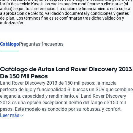
tarifa de servicio Kavak, los cuales pueden modificarse o eliminarse (si
aplica) según tus preferencias. La opción de financiamiento está sujeta
a aprobación de crédito, validación documental y condiciones vigentes
del plan. Los términos finales se confirmarán tras dicha validación y
autorización.
Catálogo
Preguntas frecuentes
Catálogo de Autos Land Rover Discovery 2013
De 150 Mil Pesos
Land Rover Discovery 2013 de 150 mil pesos: la mezcla
perfecta de lujo y funcionalidad Si buscas un SUV que combine
elegancia, capacidad y rendimiento, el Land Rover Discovery
2013 es una opción excepcional dentro del rango de 150 mil
pesos. Este modelo es conocido por su robustez y confort,
Leer más
destacándose por su diseño atlético que no pasa
desapercibido. Su interior espacioso es ideal tanto para viajes
familiares como para escapadas al aire libre, ofreciendo