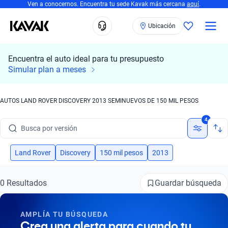
Ven a conocernos. Encuentra tu sede Kavak más cercana
aquí
.
Ubicación
Encuentra el auto ideal para tu presupuesto
Simular plan a meses
Busca por marca
AUTOS LAND ROVER DISCOVERY 2013 SEMINUEVOS DE 150 MIL PESOS
Busca por modelo
4
Busca por versión
Busca por año
Land Rover
Discovery
150 mil pesos
2013
Busca por marca
Guardar búsqueda
0 Resultados
Busca por modelo
AMPLÍA TU BÚSQUEDA
Busca por versión
Crea una alerta para cuando tu