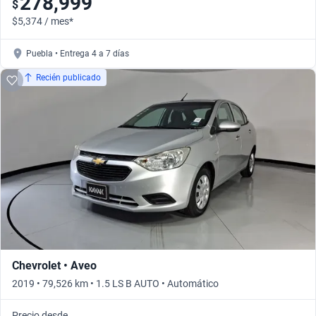
278,999
$
$5,374 / mes*
Puebla • Entrega 4 a 7 días
Recién publicado
Chevrolet • Aveo
2019 • 79,526 km • 1.5 LS B AUTO • Automático
Precio desde