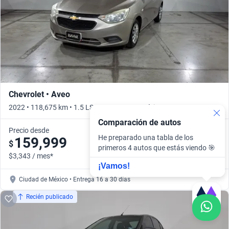
Chevrolet • Aveo
2022 • 118,675 km • 1.5 LS B AUTO • Automático
Comparación de autos
Precio desde
He preparado una tabla de los
159,999
$
primeros 4 autos que estás viendo 🎯
$3,343 / mes*
¡Vamos!
Ciudad de México • Entrega 16 a 30 días
Recién publicado