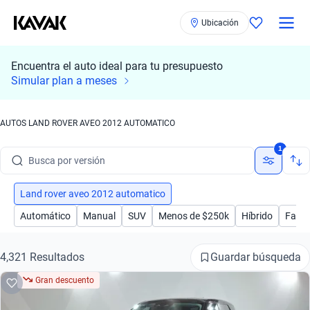
Ubicación
Encuentra el auto ideal para tu presupuesto
Busca por marca
Simular plan a meses
Busca por modelo
AUTOS LAND ROVER AVEO 2012 AUTOMATICO
Busca por versión
1
Busca por año
Busca por marca
Land rover aveo 2012 automatico
Automático
Manual
SUV
Menos de $250k
Híbrido
Famil
Busca por modelo
Busca por versión
Guardar búsqueda
4,321 Resultados
Gran descuento
Busca por año