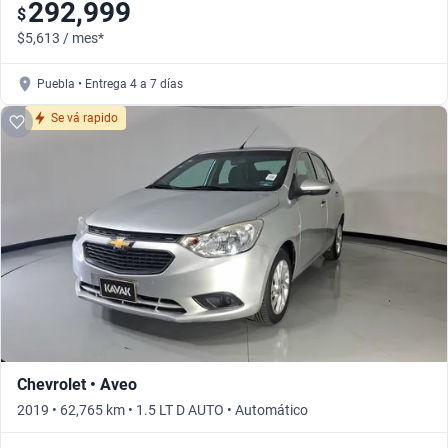
292,999
$
$5,613 / mes*
Puebla • Entrega 4 a 7 días
Se vá rapido
Chevrolet • Aveo
2019 • 62,765 km • 1.5 LT D AUTO • Automático