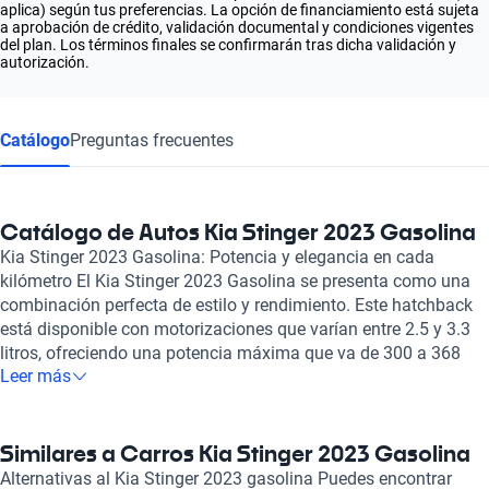
aplica) según tus preferencias. La opción de financiamiento está sujeta
a aprobación de crédito, validación documental y condiciones vigentes
del plan. Los términos finales se confirmarán tras dicha validación y
autorización.
Catálogo
Preguntas frecuentes
Catálogo de Autos Kia Stinger 2023 Gasolina
Kia Stinger 2023 Gasolina: Potencia y elegancia en cada
kilómetro El Kia Stinger 2023 Gasolina se presenta como una
combinación perfecta de estilo y rendimiento. Este hatchback
está disponible con motorizaciones que varían entre 2.5 y 3.3
litros, ofreciendo una potencia máxima que va de 300 a 368
Leer más
caballos de fuerza. Su diseño moderno no solo atrae miradas,
sino que también garantiza una experiencia de manejo
emocionante, ideal tanto para trayectos diarios como para
escapadas de fin de semana. El interior del Kia Stinger 2023
Similares a Carros Kia Stinger 2023 Gasolina
está pensado para el confort, con capacidad para cinco
Alternativas al Kia Stinger 2023 gasolina Puedes encontrar