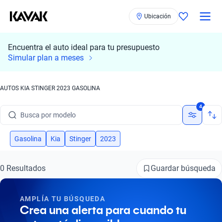
Ubicación
Encuentra el auto ideal para tu presupuesto
Simular plan a meses
AUTOS KIA STINGER 2023 GASOLINA
Busca por marca
4
Busca por modelo
Busca por versión
Gasolina
Kia
Stinger
2023
Busca por año
Guardar búsqueda
0 Resultados
Busca por marca
AMPLÍA TU BÚSQUEDA
Busca por modelo
Crea una alerta para cuando tu