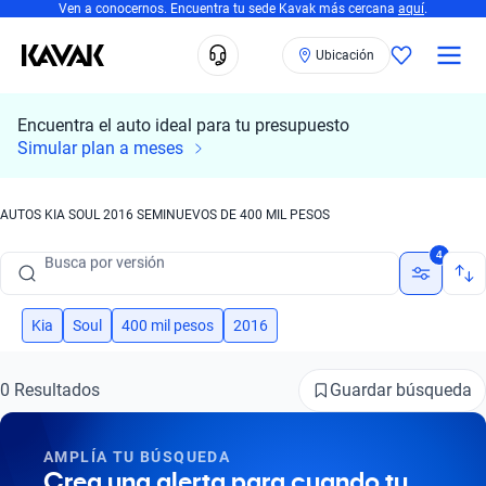
Ven a conocernos. Encuentra tu sede Kavak más cercana
aquí
.
Ubicación
Encuentra el auto ideal para tu presupuesto
Busca por marca
Simular plan a meses
Busca por modelo
AUTOS KIA SOUL 2016 SEMINUEVOS DE 400 MIL PESOS
Busca por versión
4
Busca por año
Busca por marca
Kia
Soul
400 mil pesos
2016
Busca por modelo
Guardar búsqueda
0 Resultados
Busca por versión
AMPLÍA TU BÚSQUEDA
Busca por año
Crea una alerta para cuando tu