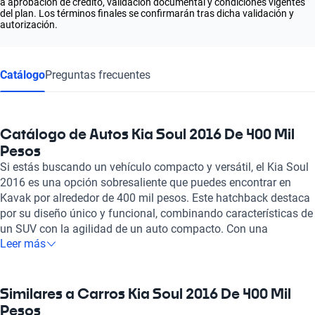
a aprobación de crédito, validación documental y condiciones vigentes
del plan. Los términos finales se confirmarán tras dicha validación y
autorización.
Catálogo
Preguntas frecuentes
Catálogo de Autos Kia Soul 2016 De 400 Mil
Pesos
Si estás buscando un vehículo compacto y versátil, el Kia Soul
2016 es una opción sobresaliente que puedes encontrar en
Kavak por alrededor de 400 mil pesos. Este hatchback destaca
por su diseño único y funcional, combinando características de
un SUV con la agilidad de un auto compacto. Con una
Leer más
capacidad para cinco pasajeros y un espacio interior
optimizado, el Kia Soul 2016 se convierte en un aliado ideal
tanto para viajes urbanos como para escapadas familiares.
Bajo el capó, este modelo ofrece una gama de motores de entre
Similares a Carros Kia Soul 2016 De 400 Mil
1.6 y 2.0 litros, proporcionando de 122 a 150 caballos de
Pesos