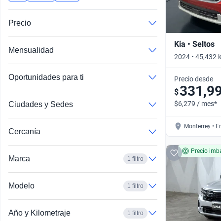
Precio
Kia • Seltos
Mensualidad
2024 • 45,432 
Automático
Oportunidades para ti
Precio desde
331,9
$
$6,279 / mes*
Ciudades y Sedes
Monterrey • E
Cercanía
Precio imba
Marca
1 filtro
Modelo
1 filtro
Año y Kilometraje
1 filtro