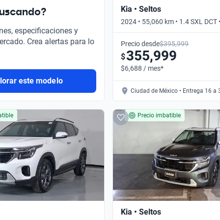
Kia • Seltos
buscando?
2024 • 55,060 km • 1.4 SXL DCT
nes, especificaciones y
ercado. Crea alertas para lo
Precio desde
$395,999
355,999
$
$6,688 / mes*
lorar este modelo
Ciudad de México • Entrega 16 a 
tible
Precio imbatible
Kia • Seltos