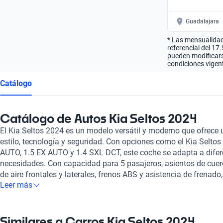
Guadalajara
* Las mensualidad
referencial del 17
pueden modificarse
condiciones vigent
Catálogo
Catálogo de Autos Kia Seltos 2024
El Kia Seltos 2024 es un modelo versátil y moderno que ofrece u
estilo, tecnología y seguridad. Con opciones como el Kia Selto
AUTO, 1.5 EX AUTO y 1.4 SXL DCT, este coche se adapta a difer
necesidades. Con capacidad para 5 pasajeros, asientos de cuero
de aire frontales y laterales, frenos ABS y asistencia de frenado
Leer más
experiencia de conducción segura y confortable. Además, con s
facilita las maniobras de estacionamiento y ofrece una conducc
comprar un auto con Kavak, no solo adquieres un coche de cali
beneficias de una experiencia de compra transparente y confiab
Similares a Carros Kia Seltos 2024