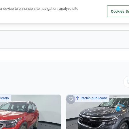
Ven a conocernos. Encuentra tu sede Kavak más cercana
aquí
.
ur device to enhance site navigation, analyze site
Cookies Se
dito
Compra un auto
Vende tu auto
Cuida tu auto
Nosotr
licado
Recién publicado