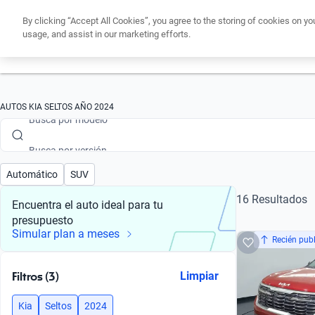
By clicking “Accept All Cookies”, you agree to the storing of cookies on yo
usage, and assist in our marketing efforts.
Obtén un cré
Busca por marca
Busca por modelo
AUTOS KIA SELTOS AÑO 2024
Busca por versión
Busca por año
Automático
SUV
Busca por marca
16 Resultados
Encuentra el auto ideal para tu
presupuesto
Busca por modelo
Simular plan a meses
Recién pub
Busca por versión
Filtros (3)
Limpiar
Busca por año
Kia
Seltos
2024