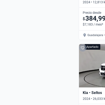
2024 • 12,813 
Precio desde
384,9
$
$7,183 / mes*
Guadalajara •
Apartado
Kia • Seltos
2024 • 26,033 