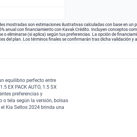
es mostradas son estimaciones ilustrativas calculadas con base en un pla
.5% anual con financiamiento con Kavak Crédito. Incluyen conceptos como 
 o eliminarse (si aplica) según tus preferencias. La opción de financiam
es del plan. Los términos finales se confirmarán tras dicha validación y 
n equilibrio perfecto entre
s 1.5 EX PACK AUTO, 1.5 SX
entes preferencias y
 o tela según la versión, bolsas
, el Kia Seltos 2024 brinda una
u sensor de distancia y cámara,
ión más asistida. Al elegir
dad, sino que también te
le. En Kavak, nos