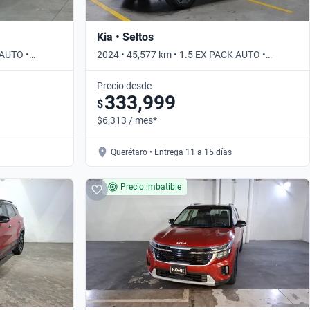
Kia • Seltos
 AUTO •
2024 • 45,577 km • 1.5 EX PACK AUTO •
Automático
Precio desde
333,999
$
$6,313 / mes*
Querétaro • Entrega 11 a 15 días
Precio imbatible