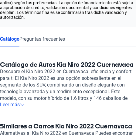
aplica) según tus preferencias. La opción de financiamiento está sujeta
a aprobación de crédito, validación documental y condiciones vigentes
del plan. Los términos finales se confirmarán tras dicha validación y
autorización.
Catálogo
Preguntas frecuentes
Catálogo de Autos Kia Niro 2022 Cuernavaca
Descubre el Kia Niro 2022 en Cuernavaca: eficiencia y confort
para ti El Kia Niro 2022 es una opción sobresaliente en el
segmento de los SUV, combinando un diseño elegante con
tecnología avanzada y un rendimiento excepcional. Este
modelo, con su motor híbrido de 1.6 litros y 146 caballos de
Leer más
fuerza, ofrece una conducción suave y eficiente, ideal para los
recorridos en Cuernavaca. Su capacidad para acelerar de 0 a
100 km/h en 11.5 segundos, junto con una velocidad máxima
de 162 km/h, garantiza un rendimiento divertido sin sacrificar
Similares a Carros Kia Niro 2022 Cuernavaca
la eficiencia, logrando un consumo combinado de solo 3.7
Alternativas al Kia Niro 2022 en Cuernavaca Puedes encontrar