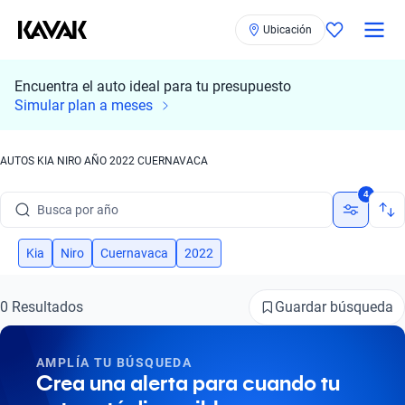
Ubicación
Encuentra el auto ideal para tu presupuesto
Busca por marca
Simular plan a meses
Busca por modelo
AUTOS KIA NIRO AÑO 2022 CUERNAVACA
Busca por versión
4
Busca por año
Busca por marca
Kia
Niro
Cuernavaca
2022
Busca por modelo
Guardar búsqueda
0 Resultados
Busca por versión
AMPLÍA TU BÚSQUEDA
Busca por año
Crea una alerta para cuando tu