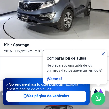
Kia • Sportage
2016 • 119,321 km • 2.0 EX PACK AT • Automático
Comparación de autos
He preparado una tabla de los
primeros 4 autos que estás viendo 🎯
¡Vamos!
¿No encuentras lo que buscas?
Explora
Puebla
nuestra página de vehículos
Apartado
Ver página de vehículos