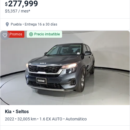
277,999
$
$5,357 / mes*
Puebla • Entrega 16 a 30 días
Promos
Precio imbatible
Kia • Seltos
2022 • 32,005 km • 1.6 EX AUTO • Automático