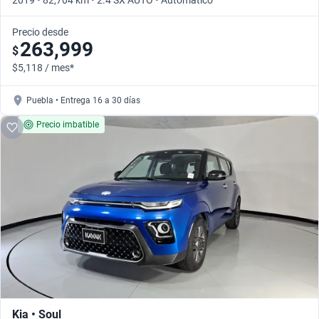
2019 • 82,704 km • 2.4 SX AUTO • Automático
Precio desde
263,999
$
$5,118 / mes*
Puebla • Entrega 16 a 30 días
Precio imbatible
Kia • Soul