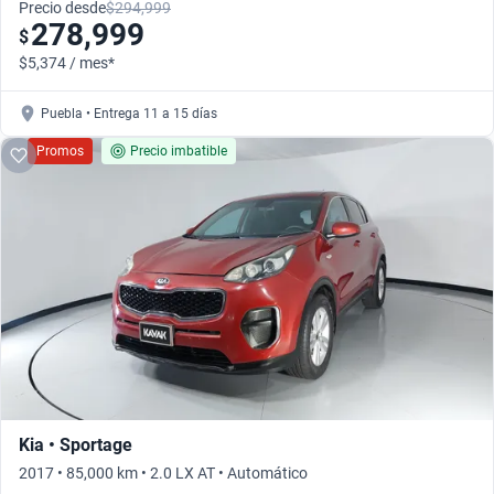
Precio desde
$294,999
278,999
$
$5,374 / mes*
Puebla • Entrega 11 a 15 días
Promos
Precio imbatible
Kia • Sportage
2017 • 85,000 km • 2.0 LX AT • Automático