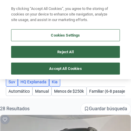
By clicking “Accept All Cookies”, you agree to the storing of
Ubicación
cookies on your device to enhance site navigation, analyze
site usage, and assist in our marketing efforts.
Encuentra el auto ideal para tu presupuesto
Simular plan a meses
Cookies Settings
Busca por marca
Reject All
AUTOS KIA HQ EXPLANADA SUV
Busca por modelo
3
Busca por versión
Accept All Cookies
Busca por año
Suv
HQ Explanada
Kia
Automático
Manual
Menos de $250k
Familiar (6-8 pasajeros
Busca por marca
Busca por modelo
Guardar búsqueda
28 Resultados
Busca por versión