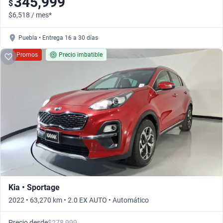
345,999
$
$6,518 / mes*
Puebla • Entrega 16 a 30 días
Promos
Precio imbatible
Kia • Sportage
2022 • 63,270 km • 2.0 EX AUTO • Automático
Precio desde
$278,999