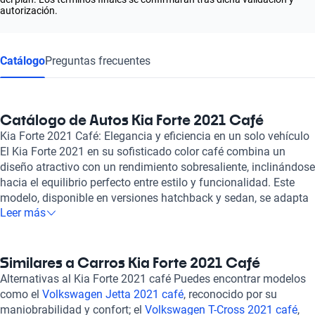
autorización.
Catálogo
Preguntas frecuentes
Catálogo de Autos Kia Forte 2021 Café
Kia Forte 2021 Café: Elegancia y eficiencia en un solo vehículo
El Kia Forte 2021 en su sofisticado color café combina un
diseño atractivo con un rendimiento sobresaliente, inclinándose
hacia el equilibrio perfecto entre estilo y funcionalidad. Este
modelo, disponible en versiones hatchback y sedan, se adapta
Leer más
a tus preferencias y necesidades, ofreciendo un interior
espacioso con capacidad para cinco ocupantes, donde la
comodidad está garantizada con asientos en materiales de
cuero y tela. En su corazón, el Kia Forte 2021 alberga un motor
Similares a Carros Kia Forte 2021 Café
de cuatro cilindros que varía entre 1.6 y 2.0 litros, brindando
Alternativas al Kia Forte 2021 café Puedes encontrar modelos
una potencia máxima de entre 147 y 201 caballos de fuerza.
como el
Volkswagen Jetta 2021 café
, reconocido por su
Este rango de rendimiento no solo ofrece emoción al conducir,
maniobrabilidad y confort; el
Volkswagen T-Cross 2021 café
,