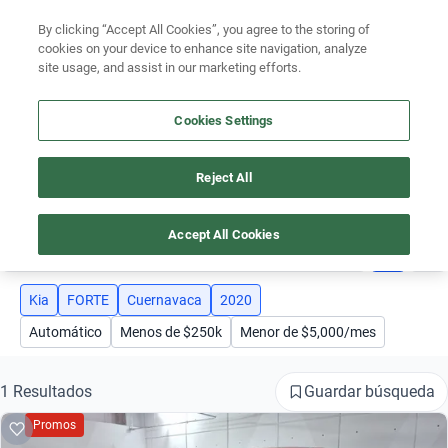
Ven a conocernos. Encuentra tu sede Kavak más cercana
aquí
.
By clicking “Accept All Cookies”, you agree to the storing of
cookies on your device to enhance site navigation, analyze
Ubicación
site usage, and assist in our marketing efforts.
Encuentra el auto ideal para tu presupuesto
Cookies Settings
Simular plan a meses
Reject All
AUTOS KIA FORTE AÑO 2020 CUERNAVACA
Busca por marca
Accept All Cookies
4
Busca por modelo
Busca por versión
Kia
FORTE
Cuernavaca
2020
Automático
Menos de $250k
Menor de $5,000/mes
Busca por año
Busca por marca
Guardar búsqueda
1 Resultados
Promos
Busca por modelo