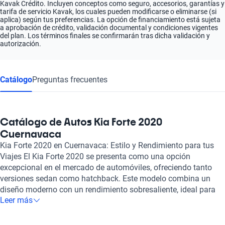
Kavak Crédito. Incluyen conceptos como seguro, accesorios, garantías y
tarifa de servicio Kavak, los cuales pueden modificarse o eliminarse (si
aplica) según tus preferencias. La opción de financiamiento está sujeta
a aprobación de crédito, validación documental y condiciones vigentes
del plan. Los términos finales se confirmarán tras dicha validación y
autorización.
Catálogo
Preguntas frecuentes
Catálogo de Autos Kia Forte 2020
Cuernavaca
Kia Forte 2020 en Cuernavaca: Estilo y Rendimiento para tus
Viajes El Kia Forte 2020 se presenta como una opción
excepcional en el mercado de automóviles, ofreciendo tanto
versiones sedan como hatchback. Este modelo combina un
diseño moderno con un rendimiento sobresaliente, ideal para
Leer más
quienes buscan funcionalidad sin sacrificar el estilo. Equipado
con un motor de 1.6 a 2.0 litros y una potencia de hasta 201 hp,
el Forte garantiza una conducción dinámica y responsiva,