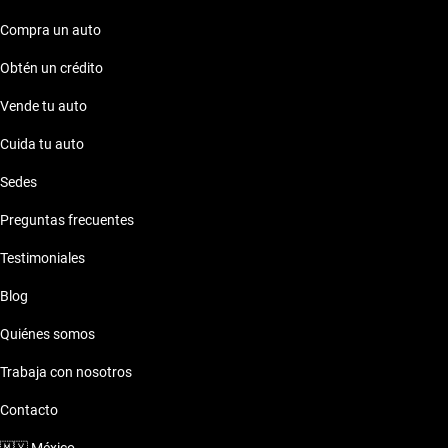
asegurar tu satisfacción total. Además, puedes optar por una
garantía extendida para mayor tranquilidad en tu inversión.
Compra un auto
Impulsa tus viajes con un Kia Forte 2020 de Kavak y descubre
Obtén un crédito
la perfecta combinación de estilo, tecnología y seguridad.
Vende tu auto
Cuida tu auto
Sedes
Preguntas frecuentes
Testimoniales
Blog
Quiénes somos
Trabaja con nosotros
Contacto