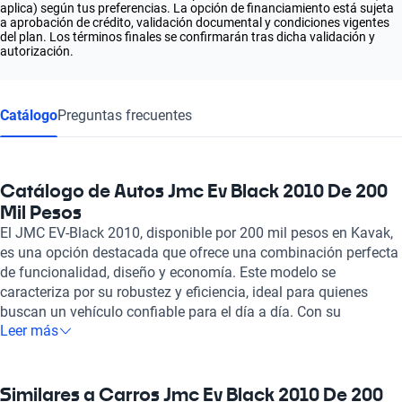
aplica) según tus preferencias. La opción de financiamiento está sujeta
a aprobación de crédito, validación documental y condiciones vigentes
del plan. Los términos finales se confirmarán tras dicha validación y
autorización.
Catálogo
Preguntas frecuentes
Catálogo de Autos Jmc Ev Black 2010 De 200
Mil Pesos
El JMC EV-Black 2010, disponible por 200 mil pesos en Kavak,
es una opción destacada que ofrece una combinación perfecta
de funcionalidad, diseño y economía. Este modelo se
caracteriza por su robustez y eficiencia, ideal para quienes
buscan un vehículo confiable para el día a día. Con su
Leer más
capacidad de manejo en diferentes condiciones, el EV-Black es
perfecto para el entorno urbano y suburbano, garantizando una
conducción placentera. En Kavak, cada vehículo, incluido el
JMC EV-Black 2010, pasa por una rigurosa inspección en más
Similares a Carros Jmc Ev Black 2010 De 200