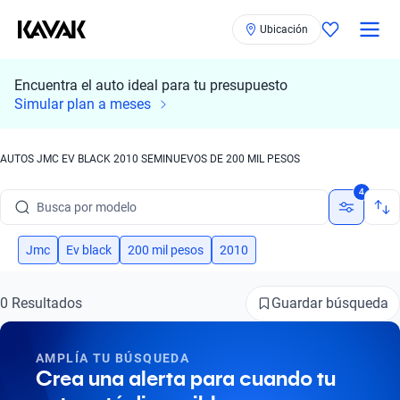
Ubicación
Encuentra el auto ideal para tu presupuesto
Simular plan a meses
AUTOS JMC EV BLACK 2010 SEMINUEVOS DE 200 MIL PESOS
Busca por marca
4
Busca por modelo
Busca por versión
Jmc
Ev black
200 mil pesos
2010
Busca por año
Guardar búsqueda
0 Resultados
Busca por marca
AMPLÍA TU BÚSQUEDA
Busca por modelo
Crea una alerta para cuando tu