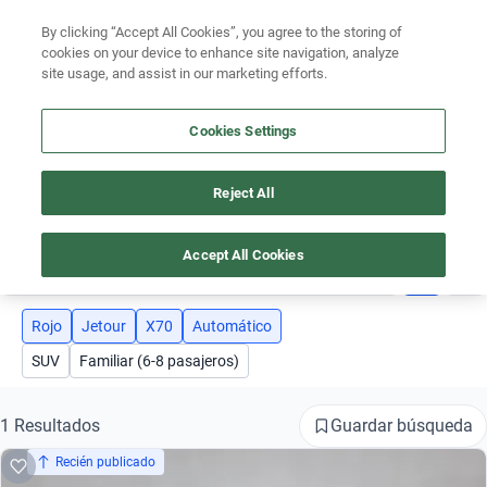
Ven a conocernos. Encuentra tu sede Kavak más cercana
aquí
.
By clicking “Accept All Cookies”, you agree to the storing of
cookies on your device to enhance site navigation, analyze
Ubicación
site usage, and assist in our marketing efforts.
Encuentra el auto ideal para tu presupuesto
Cookies Settings
Simular plan a meses
Reject All
JETOUR X70 AUTOMATICO ROJO
Busca por marca
Accept All Cookies
4
Busca por modelo
Busca por versión
Rojo
Jetour
X70
Automático
SUV
Familiar (6-8 pasajeros)
Busca por año
Busca por marca
Guardar búsqueda
1 Resultados
Recién publicado
Busca por modelo