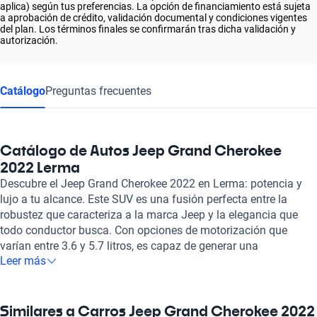
aplica) según tus preferencias. La opción de financiamiento está sujeta
a aprobación de crédito, validación documental y condiciones vigentes
del plan. Los términos finales se confirmarán tras dicha validación y
autorización.
Catálogo
Preguntas frecuentes
Catálogo de Autos Jeep Grand Cherokee
2022 Lerma
Descubre el Jeep Grand Cherokee 2022 en Lerma: potencia y
lujo a tu alcance. Este SUV es una fusión perfecta entre la
robustez que caracteriza a la marca Jeep y la elegancia que
todo conductor busca. Con opciones de motorización que
varían entre 3.6 y 5.7 litros, es capaz de generar una
Leer más
impresionante potencia de hasta 357 caballos, lo que asegura
un desempeño excepcional tanto en la ciudad como en
terrenos más exigentes. El diseño interior del Jeep Grand
Cherokee 2022 está pensado para proporcionar comodidad y
Similares a Carros Jeep Grand Cherokee 2022