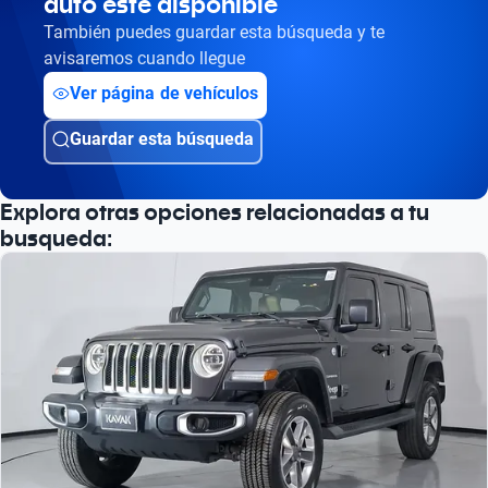
auto esté disponible
Busca por versión
También puedes guardar esta búsqueda y te
Busca por año
avisaremos cuando llegue
Ver página de vehículos
Guardar esta búsqueda
Explora otras opciones relacionadas a tu
busqueda: