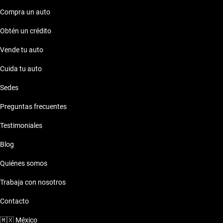
contratar una garantía extendida, asegurando así tu
tranquilidad en cada recorrido. Con el Jeep Grand Cherokee
Compra un auto
2022, la aventura y el lujo están al alcance de tu mano.
Obtén un crédito
Vende tu auto
Cuida tu auto
Sedes
Preguntas frecuentes
Testimoniales
Blog
Quiénes somos
Trabaja con nosotros
Contacto
🇲🇽
México