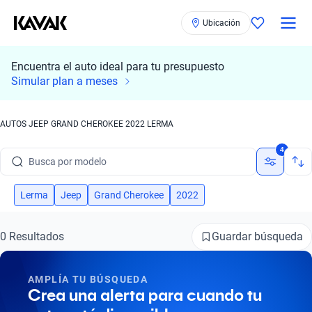
Ubicación
Encuentra el auto ideal para tu presupuesto
Simular plan a meses
AUTOS JEEP GRAND CHEROKEE 2022 LERMA
Busca por marca
4
Busca por modelo
Busca por versión
Lerma
Jeep
Grand Cherokee
2022
Busca por año
Guardar búsqueda
0 Resultados
Busca por marca
AMPLÍA TU BÚSQUEDA
Busca por modelo
Crea una alerta para cuando tu