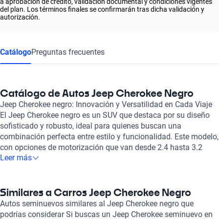
a aprobación de crédito, validación documental y condiciones vigentes
del plan. Los términos finales se confirmarán tras dicha validación y
autorización.
Catálogo
Preguntas frecuentes
Catálogo de Autos Jeep Cherokee Negro
Jeep Cherokee negro: Innovación y Versatilidad en Cada Viaje
El Jeep Cherokee negro es un SUV que destaca por su diseño
sofisticado y robusto, ideal para quienes buscan una
combinación perfecta entre estilo y funcionalidad. Este modelo,
con opciones de motorización que van desde 2.4 hasta 3.2
Leer más
litros, ofrece una experiencia de conducción placentera, gracias
a su potente motor que puede alcanzar hasta 271 caballos de
fuerza. Además, su capacidad para acomodar hasta cinco
pasajeros en un interior elegante y bien diseñado, con asientos
Similares a Carros Jeep Cherokee Negro
en materiales de cuero y tela, garantiza el máximo confort en
Autos seminuevos similares al Jeep Cherokee negro que
cada aventura. Entre las características más atractivas del
podrías considerar Si buscas un Jeep Cherokee seminuevo en