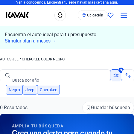
Ven a conocernos. Encuentra tu sede Kavak más cercana
aquí
.
Ubicación
Encuentra el auto ideal para tu presupuesto
Busca por marca
Simular plan a meses
Busca por modelo
AUTOS JEEP CHEROKEE COLOR NEGRO
Busca por versión
3
Busca por año
Busca por marca
Negro
Jeep
Cherokee
Busca por modelo
Guardar búsqueda
0 Resultados
Busca por versión
AMPLÍA TU BÚSQUEDA
Busca por año
Crea una alerta para cuando tu