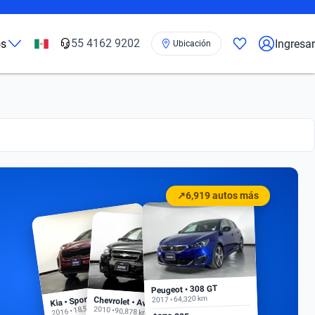
55 4162 9202
os
Ingresar
Ubicación
↗
6,919 autos más
Peugeot • 308 GT
Kia • Sportage EX
2017 • 64,320 km
Chevrolet • Aveo
2016 • 18,500 km
2010 • 90,878 km