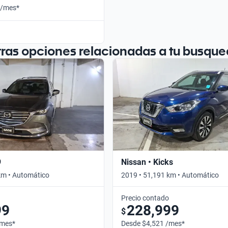
 /mes*
tras opciones relacionadas a tu busque
9
Nissan • Kicks
km • Automático
2019 • 51,191 km • Automático
Precio contado
99
228,999
$
/mes*
Desde $4,521 /mes*