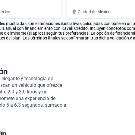
éxico
Ciudad de México
es mostradas son estimaciones ilustrativas calculadas con base en un pla
.5% anual con financiamiento con Kavak Crédito. Incluyen conceptos como 
 o eliminarse (si aplica) según tus preferencias. La opción de financiam
es del plan. Los términos finales se confirmarán tras dicha validación y 
dán
 elegante y tecnología de
uscan un vehículo que ofrezca
e 2.0 y 3.0 litros y un
promete una experiencia de
olo 5 a 6.3 segundos, sumado a
petidor destacado en su
ros, se destaca no solo por su
os de piel brindan un confort
nducción aseguran mayor
án