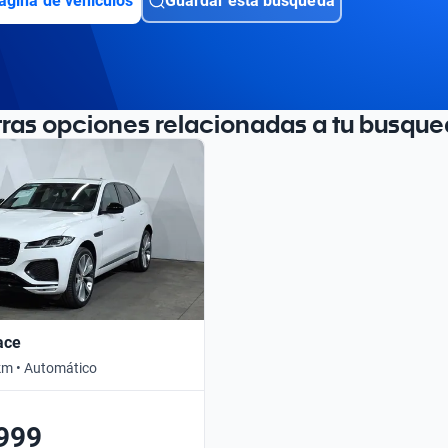
ágina de vehículos
Guardar esta búsqueda
tras opciones relacionadas a tu busque
ace
km • Automático
999