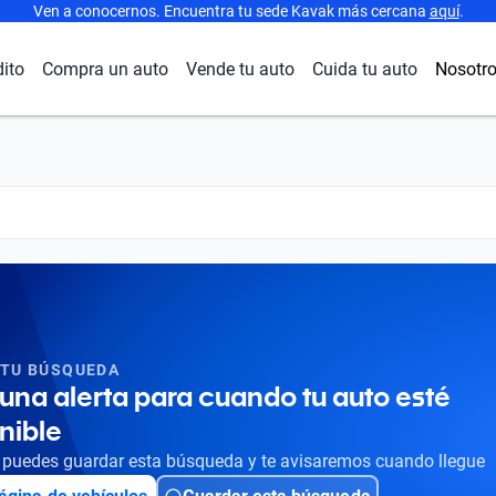
Ven a conocernos. Encuentra tu sede Kavak más cercana
aquí
.
dito
Compra un auto
Vende tu auto
Cuida tu auto
Nosotr
 TU BÚSQUEDA
una alerta para cuando tu auto esté
nible
puedes guardar esta búsqueda y te avisaremos cuando llegue