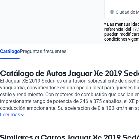
Ciudad de M
* Las mensualidad
referencial del 17
pueden modificarse
condiciones vigent
Catálogo
Preguntas frecuentes
Catálogo de Autos Jaguar Xe 2019 Se
El Jaguar XE 2019 Sedan es una fusión sobresaliente de diseño
vanguardia, convirtiéndose en una opción ideal para quienes b
estilo y rendimiento. Con motores de combustión que oscilan entr
impresionante rango de potencia de 246 a 375 caballos, el XE 
conducción emocionante. Su aceleración de 0 a 100 km/h en s
Leer más
una velocidad máxima de 250 km/h, lo posiciona como un com
segmento. Este sedán, que acoge con comodidad a cinco pasaje
rendimiento, sino también por su atención al detalle. Los asient
excepcional, mientras que los sistemas de asistencia en la co
Similares a Carros Jaguar Xe 2019 Sed