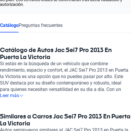
autorización.
Catálogo
Preguntas frecuentes
Catálogo de Autos Jac Sei7 Pro 2013 En
Puerta La Victoria
Si estás en la búsqueda de un vehículo que combine
rendimiento, espacio y confort, el JAC Sei7 Pro 2013 en Puerta
la Victoria es una opción que no puedes pasar por alto. Este
SUV destaca por su diseño contemporáneo y robusto, ideal
para quienes necesitan versatilidad en su día a día. Con un
Leer más
interior espacioso y bien equipado, el Sei7 Pro es perfecto tanto
para viajes familiares como para recorrer la ciudad. Kavak se
compromete a ofrecerte solo los mejores vehículos, y cada JAC
Sei7 Pro 2013 que listamos ha pasado por una rigurosa
Similares a Carros Jac Sei7 Pro 2013 En Puerta
inspección de más de 240 puntos, garantizando que cada
La Victoria
unidad se encuentre en óptimas condiciones mecánicas y
Autos seminuevos similares al JAC Sei7 Pro 2013 en Puerta la