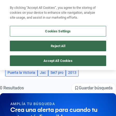
By clicking “Accept All Cookies”, you agree to the storing of
Ubicación
cookies on your device to enhance site navigation, analyze
site usage, and assist in our marketing efforts.
Encuentra el auto ideal para tu presupuesto
Busca por marca
Simular plan a meses
Cookies Settings
Busca por modelo
Reject All
AUTOS JAC SEI7 PRO 2013 PUERTA LA VICTORIA
Busca por versión
4
Accept All Cookies
Busca por año
Puerta la Victoria
Jac
Sei7 pro
2013
Busca por marca
Busca por modelo
Guardar búsqueda
0 Resultados
Busca por versión
AMPLÍA TU BÚSQUEDA
Busca por año
Crea una alerta para cuando tu