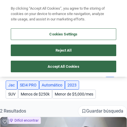
Ven a conocernos. Encuentra tu sede Kavak más cercana
aquí
.
By clicking “Accept All Cookies”, you agree to the storing of
cookies on your device to enhance site navigation, analyze
Ubicación
site usage, and assist in our marketing efforts.
Encuentra el auto ideal para tu presupuesto
Cookies Settings
Simular plan a meses
Reject All
AUTOS JAC SEI4 PRO AÑO 2023 AUTOMÁTICO
Busca por marca
Accept All Cookies
4
Busca por modelo
Busca por versión
Jac
SEI4 PRO
Automático
2023
SUV
Menos de $250k
Menor de $5,000/mes
Busca por año
Busca por marca
Guardar búsqueda
2 Resultados
Difícil encontrar
Busca por modelo