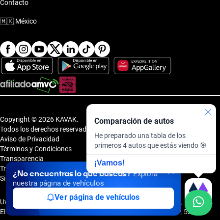
Contacto
🇲🇽
México
Copyright © 2026 KAVAK.
Comparación de autos
Todos los derechos reservados.
He preparado una tabla de los
Aviso de Privacidad
primeros 4 autos que estás viendo 🎯
Términos y Condiciones
Transparencia
¡Vamos!
Transparencia Financiera
¿No encuentras lo que buscas?
Explora
Sitemap
nuestra página de vehículos
Ver página de vehículos
Uvi Tech, S.A.P.I. de C.V., Carretera Amomolulco - Capulhuac, No. 1 Col.
El Panteón, Lerma de Villada, Estado de México, México, C.P. 52005