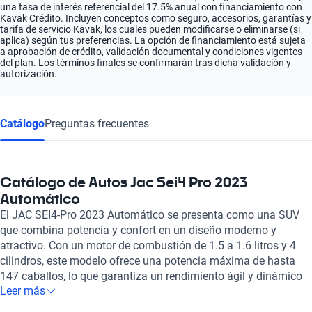
una tasa de interés referencial del 17.5% anual con financiamiento con
Kavak Crédito. Incluyen conceptos como seguro, accesorios, garantías y
tarifa de servicio Kavak, los cuales pueden modificarse o eliminarse (si
aplica) según tus preferencias. La opción de financiamiento está sujeta
a aprobación de crédito, validación documental y condiciones vigentes
del plan. Los términos finales se confirmarán tras dicha validación y
autorización.
Catálogo
Preguntas frecuentes
Catálogo de Autos Jac Sei4 Pro 2023
Automático
El JAC SEI4-Pro 2023 Automático se presenta como una SUV
que combina potencia y confort en un diseño moderno y
atractivo. Con un motor de combustión de 1.5 a 1.6 litros y 4
cilindros, este modelo ofrece una potencia máxima de hasta
147 caballos, lo que garantiza un rendimiento ágil y dinámico
Leer más
en la ciudad y en carretera. Su velocidad máxima de 170 km/h
permite disfrutar de trayectos más emocionantes, mientras que